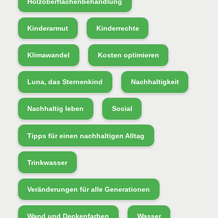
Holzoberflächenbehandlung
Kinderarmut
Kinderrechte
Klimawandel
Kosten optimieren
Luna, das Sternenkind
Nachhaltigkeit
Nachhaltig leben
Social
Tipps für einen nachhaltigen Alltag
Trinkwasser
Veränderungen für alle Generationen
Wand und Deckenfarben
Wasser