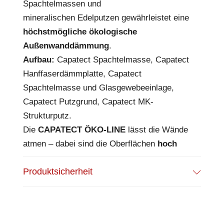
Spachtelmassen und
mineralischen Edelputzen gewährleistet eine
höchstmögliche ökologische
Außenwanddämmung
.
Aufbau:
Capatect Spachtelmasse, Capatect
Hanffaserdämmplatte, Capatect
Spachtelmasse und Glasgewebeeinlage,
Capatect Putzgrund, Capatect MK-
Strukturputz.
Die
CAPATECT ÖKO-LINE
lässt die Wände
atmen – dabei sind die Oberflächen
hoch
schlagfest
.
Produktsicherheit
Das macht die Fassade weniger anfällig bei
Hagel oder bei temperamentvollen Kindern.
Der innovative Dämmstoff verbessert den
Schallschutz
der Außenwände wesentlich.