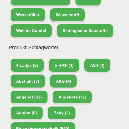
Wasserfilter
Wasserstoff
Welt im Wandel
ökologische Baustoffe
Produkt-Schlagwörter
4 Ladys
(8)
5-HMF
(4)
A5H
(4)
Abstrakt
(7)
AKG
(4)
Angebot
(51)
Angebote
(51)
Aquion
(6)
Baby
(2)
Beleuchtungstechnik
(590)