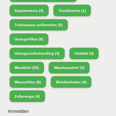
Supplements
(4)
Trinkflasche
(1)
Trinkwasser aufbereiten
(6)
Unangreifbar
(6)
Untergrundbehandlug
(3)
Vitalität
(4)
Wandbild
(50)
Wandspachtel
(3)
Wasserfilter
(6)
Wohlbefinden
(4)
Zellenergie
(4)
Anmelden