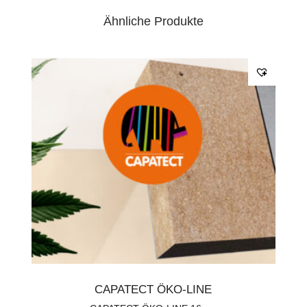
•
mit klassischer Bindefaser
Ähnliche Produkte
•
diffusionsoffen
•
ANWENDUNGSGEBIETE:
•
Fassadendämmung
Stärke:
2 cm
Inhalt/Menge:
48.00 m²
Aufgrund des hohen Volumens müssen die
Transportkosten für Dämmmaterialien separat
angefragt werden und sind im Bestellpreis nicht
enthalten.
CAPATECT ÖKO-LINE