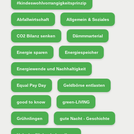
#kindeswohlvorrangigkeitsprinzip
Abfallwirtschaft
Allgemein & Soziales
CO2 Bilanz senken
Dämmmarterial
Energie sparen
Energiespeicher
Energiewende und Nachhaltigkeit
Equal Pay Day
Geldbörse entlasten
good to know
green-LIVING
Grühnlingen
gute Nacht - Geschichte