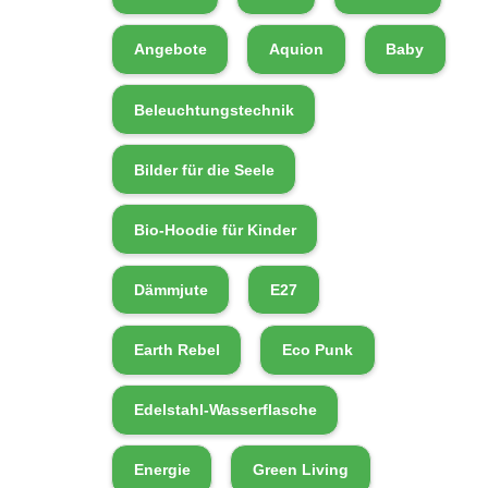
Angebote
Aquion
Baby
Beleuchtungstechnik
Bilder für die Seele
Bio-Hoodie für Kinder
Dämmjute
E27
Earth Rebel
Eco Punk
Edelstahl-Wasserflasche
Energie
Green Living