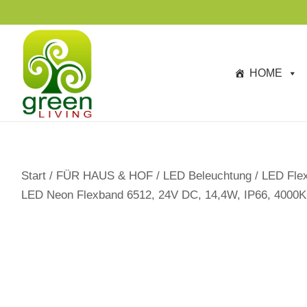
s
p
ri
n
HOME
g
e
n
Start
/
FÜR HAUS & HOF
/
LED Beleuchtung
/
LED Flex
LED Neon Flexband 6512, 24V DC, 14,4W, IP66, 4000K