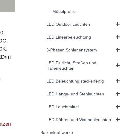
Möbelprofile
LED Outdoor Leuchten
0
LED Linearbeleuchtung
DC,
0K,
3-Phasen Schienensystem
ED/m
LED Flutlicht, Straßen und
Hallenleuchten
.
LED Beleuchtung steckerfertig
LED Hänge- und Stehleuchten
LED Leuchtmittel
LED Röhren und Wannenleuchten
etzen
Balkonkraftwerke