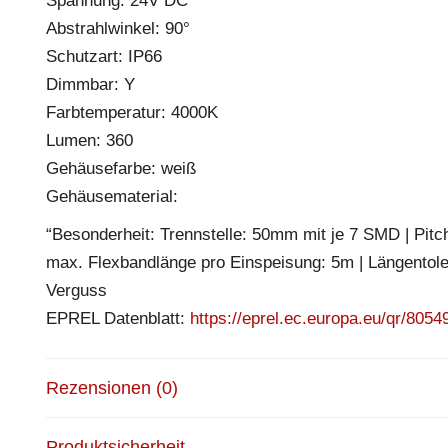
Spannung: 24V DC
Abstrahlwinkel: 90°
Schutzart: IP66
Dimmbar: Y
Farbtemperatur: 4000K
Lumen: 360
Gehäusefarbe: weiß
Gehäusematerial:
“Besonderheit: Trennstelle: 50mm mit je 7 SMD | Pitch 
max. Flexbandlänge pro Einspeisung: 5m | Längentol
Verguss
EPREL Datenblatt:
https://eprel.ec.europa.eu/qr/8054
Rezensionen (0)
Produktsicherheit