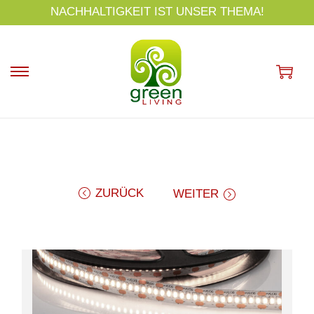
s
NACHHALTIGKEIT IST UNSER THEMA!
p
ri
n
g
e
n
ZURÜCK
WEITER