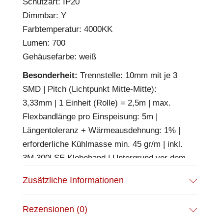
Schutzart: IP20
Dimmbar: Y
Farbtemperatur: 4000KK
Lumen: 700
Gehäusefarbe: weiß
Besonderheit:
Trennstelle: 10mm mit je 3
SMD | Pitch (Lichtpunkt Mitte-Mitte):
3,33mm | 1 Einheit (Rolle) = 2,5m | max.
Flexbandlänge pro Einspeisung: 5m |
Längentoleranz + Wärmeausdehnung: 1% |
erforderliche Kühlmasse min. 45 gr/m | inkl.
3M 300LSE Klebeband | Untergrund vor dem
Ankleben reinigen und entfetten! Nicht
Zusätzliche Informationen
wieder ablösen! | Es passen die Verbinder
der Gruppe: K2-210 | 30cm Anschlusskabel
Rezensionen (0)
beidseitig mit maleAMP, Aderquerschnitt