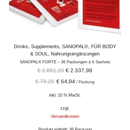
Drinks
,
Supplements
,
SANOPAL®
,
FÜR BODY
& SOUL
,
Nahrungsergänzungen
SANOPAL® FORTE – 36 Packungen á 6 Sachets
€
2.851,20
€
2.337,98
€
79,20
€
64,94
/
Packung
inkl. 10 % MwSt.
zzgl.
Versandkosten
Produkt enthält: 36
Packung