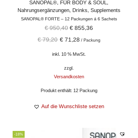
SANOPAL®
,
FÜR BODY & SOUL
,
Nahrungsergänzungen
,
Drinks
,
Supplements
SANOPAL® FORTE – 12 Packungen á 6 Sachets
€
950,40
€
855,36
€
79,20
€
71,28
/
Packung
inkl. 10 % MwSt.
zzgl.
Versandkosten
Produkt enthält: 12
Packung
Auf die Wunschliste setzen
-18%