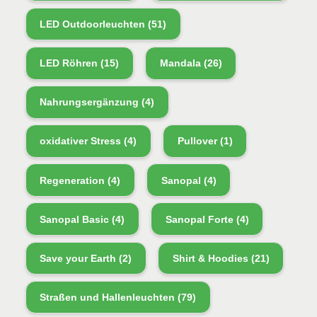
LED Outdoorleuchten
(51)
LED Röhren
(15)
Mandala
(26)
Nahrungsergänzung
(4)
oxidativer Stress
(4)
Pullover
(1)
Regeneration
(4)
Sanopal
(4)
Sanopal Basic
(4)
Sanopal Forte
(4)
Save your Earth
(2)
Shirt & Hoodies
(21)
Straßen und Hallenleuchten
(79)