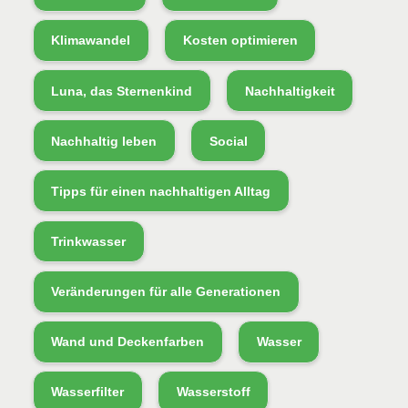
Klimawandel
Kosten optimieren
Luna, das Sternenkind
Nachhaltigkeit
Nachhaltig leben
Social
Tipps für einen nachhaltigen Alltag
Trinkwasser
Veränderungen für alle Generationen
Wand und Deckenfarben
Wasser
Wasserfilter
Wasserstoff