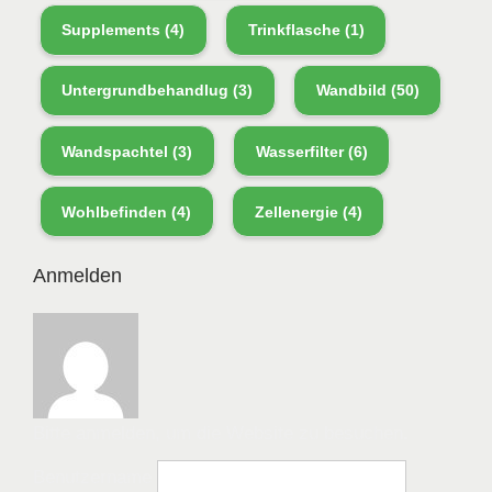
Supplements
(4)
Trinkflasche
(1)
Untergrundbehandlug
(3)
Wandbild
(50)
Wandspachtel
(3)
Wasserfilter
(6)
Wohlbefinden
(4)
Zellenergie
(4)
Anmelden
Bitte anmelden, um die Website zu besuchen.
Benutzername