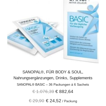
SANOPAL®
,
FÜR BODY & SOUL
,
Nahrungsergänzungen
,
Drinks
,
Supplements
SANOPAL® BASIC – 36 Packungen á 6 Sachets
€
1.076,39
€
882,64
€
29,90
€
24,52
/
Packung