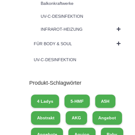
Balkonkraftwerke
UV-C-DESINFEKTION
INFRAROT-HEIZUNG
FÜR BODY & SOUL
UV-C-DESINFEKTION
Produkt-Schlagwörter
4 Ladys
5-HMF
A5H
Abstrakt
AKG
Angebot
Angebote
Aquion
Baby