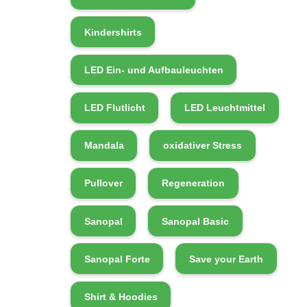
Kindershirts
LED Ein- und Aufbauleuchten
LED Flutlicht
LED Leuchtmittel
Mandala
oxidativer Stress
Pullover
Regeneration
Sanopal
Sanopal Basic
Sanopal Forte
Save your Earth
Shirt & Hoodies