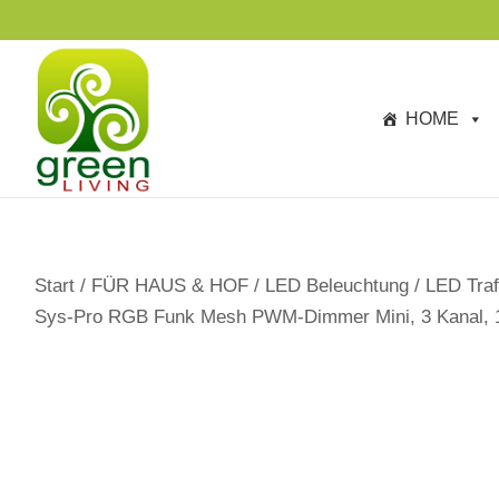
s
p
ri
n
HOME
g
e
n
Start
/
FÜR HAUS & HOF
/
LED Beleuchtung
/
LED Traf
Sys-Pro RGB Funk Mesh PWM-Dimmer Mini, 3 Kanal, 