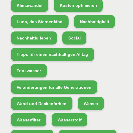
Klimawandel
Kosten optimieren
Luna, das Sternenkind
Nachhaltigkeit
Nachhaltig leben
Social
Tipps für einen nachhaltigen Alltag
Trinkwasser
Veränderungen für alle Generationen
Wand und Deckenfarben
Wasser
Wasserfilter
Wasserstoff