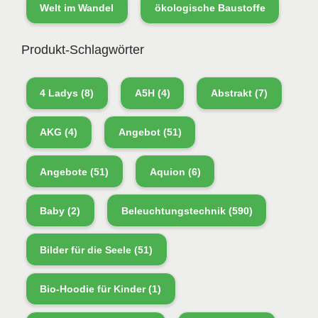
Welt im Wandel
ökologische Baustoffe
Produkt-Schlagwörter
4 Ladys
(8)
A5H
(4)
Abstrakt
(7)
AKG
(4)
Angebot
(51)
Angebote
(51)
Aquion
(6)
Baby
(2)
Beleuchtungstechnik
(590)
Bilder für die Seele
(51)
Bio-Hoodie für Kinder
(1)