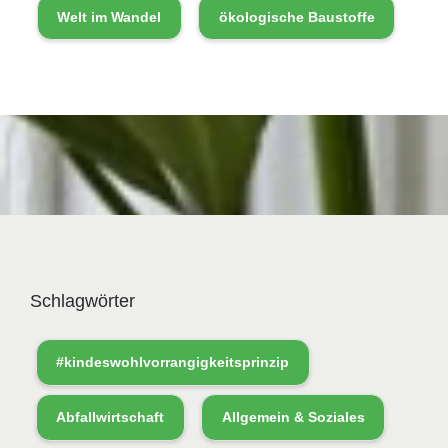
Welt im Wandel
ökologische Baustoffe
Schlagwörter
#kindeswohlvorrangigkeitsprinzip
Abfallwirtschaft
Allgemein & Soziales