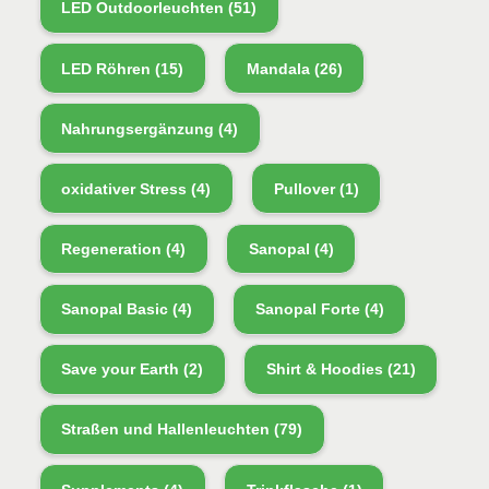
LED Outdoorleuchten
(51)
LED Röhren
(15)
Mandala
(26)
Nahrungsergänzung
(4)
oxidativer Stress
(4)
Pullover
(1)
Regeneration
(4)
Sanopal
(4)
Sanopal Basic
(4)
Sanopal Forte
(4)
Save your Earth
(2)
Shirt & Hoodies
(21)
Straßen und Hallenleuchten
(79)