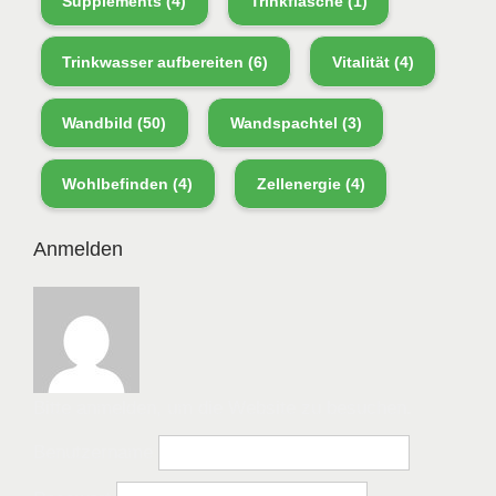
Supplements
(4)
Trinkflasche
(1)
Trinkwasser aufbereiten
(6)
Vitalität
(4)
Wandbild
(50)
Wandspachtel
(3)
Wohlbefinden
(4)
Zellenergie
(4)
Anmelden
Bitte anmelden, um die Website zu besuchen.
Benutzername