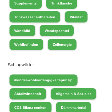
Supplements
Trinkflasche
Trinkwasser aufbereiten
Vitalität
Wandbild
Wandspachtel
Wohlbefinden
Zellenergie
Schlagwörter
#kindeswohlvorrangigkeitsprinzip
Abfallwirtschaft
Allgemein & Soziales
CO2 Bilanz senken
Dämmmarterial