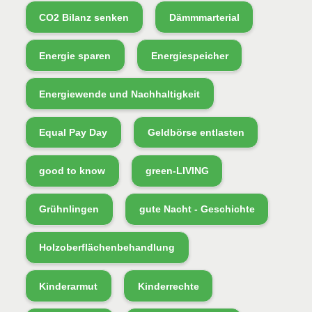
CO2 Bilanz senken
Dämmmarterial
Energie sparen
Energiespeicher
Energiewende und Nachhaltigkeit
Equal Pay Day
Geldbörse entlasten
good to know
green-LIVING
Grühnlingen
gute Nacht - Geschichte
Holzoberflächenbehandlung
Kinderarmut
Kinderrechte