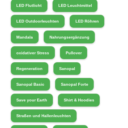
LED Flutlicht
LED Leuchtmittel
LED Outdoorleuchten
LED Röhren
Mandala
Nahrungsergänzung
oxidativer Stress
Pullover
Regeneration
Sanopal
Sanopal Basic
Sanopal Forte
Save your Earth
Shirt & Hoodies
Straßen und Hallenleuchten