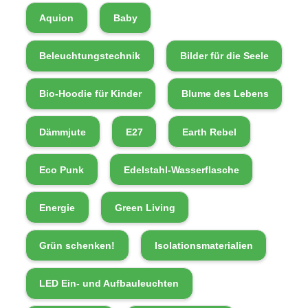
Aquion
Baby
Beleuchtungstechnik
Bilder für die Seele
Bio-Hoodie für Kinder
Blume des Lebens
Dämmjute
E27
Earth Rebel
Eco Punk
Edelstahl-Wasserflasche
Energie
Green Living
Grün schenken!
Isolationsmaterialien
LED Ein- und Aufbauleuchten