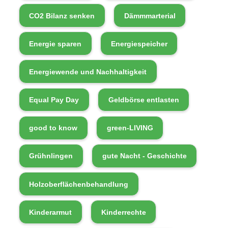
CO2 Bilanz senken
Dämmmarterial
Energie sparen
Energiespeicher
Energiewende und Nachhaltigkeit
Equal Pay Day
Geldbörse entlasten
good to know
green-LIVING
Grühnlingen
gute Nacht - Geschichte
Holzoberflächenbehandlung
Kinderarmut
Kinderrechte