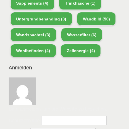
Supplements
(4)
Trinkflasche
(1)
Untergrundbehandlug
(3)
Wandbild
(50)
Wandspachtel
(3)
Wasserfilter
(6)
Wohlbefinden
(4)
Zellenergie
(4)
Anmelden
Bitte anmelden, um die Website zu besuchen.
Benutzername