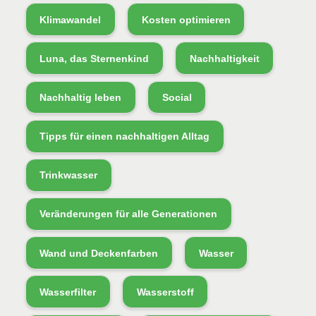
Klimawandel
Kosten optimieren
Luna, das Sternenkind
Nachhaltigkeit
Nachhaltig leben
Social
Tipps für einen nachhaltigen Alltag
Trinkwasser
Veränderungen für alle Generationen
Wand und Deckenfarben
Wasser
Wasserfilter
Wasserstoff