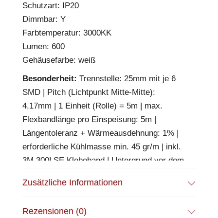
Schutzart: IP20
Dimmbar: Y
Farbtemperatur: 3000KK
Lumen: 600
Gehäusefarbe: weiß
Besonderheit:
Trennstelle: 25mm mit je 6
SMD | Pitch (Lichtpunkt Mitte-Mitte):
4,17mm | 1 Einheit (Rolle) = 5m | max.
Flexbandlänge pro Einspeisung: 5m |
Längentoleranz + Wärmeausdehnung: 1% |
erforderliche Kühlmasse min. 45 gr/m | inkl.
3M 300LSE Klebeband | Untergrund vor dem
Ankleben reinigen und entfetten! Nicht
Zusätzliche Informationen
wieder ablösen! | BESONDERHEIT:
Anschlusskabel beidseitig
Rezensionen (0)