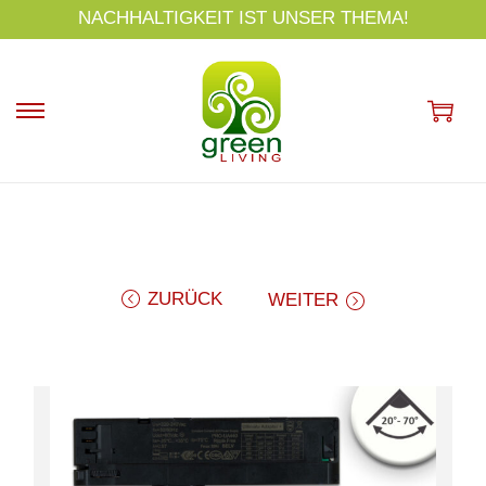
s
NACHHALTIGKEIT IST UNSER THEMA!
p
ri
n
g
e
n
ZURÜCK
WEITER