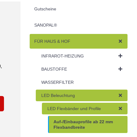
Gutscheine
SANOPAL®
FÜR HAUS & HOF
INFRAROT-HEIZUNG
,
BAUSTOFFE
WASSERFILTER
LED Beleuchtung
LED Flexbänder und Profile
Auf-/Einbauprofile ab 22 mm
Flexbandbreite