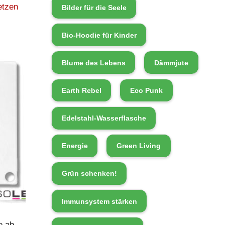
etzen
Bilder für die Seele
Bio-Hoodie für Kinder
Blume des Lebens
Dämmjute
Earth Rebel
Eco Punk
Edelstahl-Wasserflasche
Energie
Green Living
Grün schenken!
Immunsystem stärken
e ab