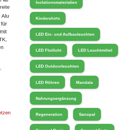
Isolationsmaterialien
eite
 Alu
Kindershirts
für
mit
LED Ein- und Aufbauleuchten
TK,
en
LED Flutlicht
LED Leuchtmittel
LED Outdoorleuchten
.
LED Röhren
Mandala
Nahrungsergänzung
etzen
Regeneration
Sanopal