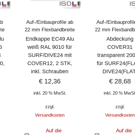
ab
Auf-/Einbauprofile ab
Auf-/Einbauprofil
te
22 mm Flexbandbreite
22 mm Flexbandbr
lu
Endkappe EC49 Alu
Abdeckung
5
weiß RAL 9010 für
COVER31
4
SURF/DIVE24 mit
transparent 20
0,
COVER12, 2 STK,
für SURF24(FL
inkl. Schrauben
DIVE24(FLAT
€
12,36
€
28,68
inkl. 20 % MwSt.
inkl. 20 % MwSt
zzgl.
zzgl.
Versandkosten
Versandkosten
Auf die
Auf die