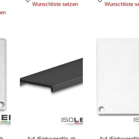
Wunschliste setzen
Wunschliste s
zen
ab
Auf-/Einbauprofile ab
Auf-/Einbauprofil