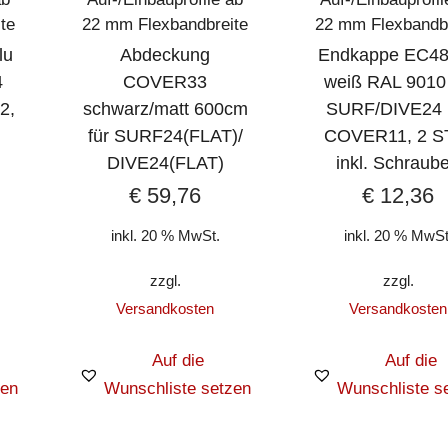
te
22 mm Flexbandbreite
22 mm Flexbandbr
lu
Abdeckung
Endkappe EC48
4
COVER33
weiß RAL 9010 
2,
schwarz/matt 600cm
SURF/DIVE24 
für SURF24(FLAT)/
COVER11, 2 S
DIVE24(FLAT)
inkl. Schraub
€
59,76
€
12,36
inkl. 20 % MwSt.
inkl. 20 % MwSt
zzgl.
zzgl.
Versandkosten
Versandkosten
Auf die
Auf die
zen
Wunschliste setzen
Wunschliste s