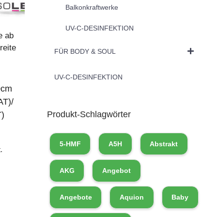
Balkonkraftwerke
UV-C-DESINFEKTION
e ab
eite
FÜR BODY & SOUL
UV-C-DESINFEKTION
0cm
AT)/
Produkt-Schlagwörter
)
5-HMF
A5H
Abstrakt
.
AKG
Angebot
Angebote
Aquion
Baby