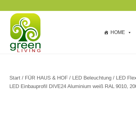
s
p
ri
n
HOME
g
e
n
Start
/
FÜR HAUS & HOF
/
LED Beleuchtung
/
LED Flex
LED Einbauprofil DIVE24 Aluminium weiß RAL 9010, 2