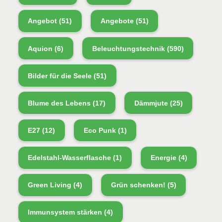
Angebot
(51)
Angebote
(51)
Aquion
(6)
Beleuchtungstechnik
(590)
Bilder für die Seele
(51)
Blume des Lebens
(17)
Dämmjute
(25)
E27
(12)
Eco Punk
(1)
Edelstahl-Wasserflasche
(1)
Energie
(4)
Green Living
(4)
Grün schenken!
(5)
Immunsystem stärken
(4)