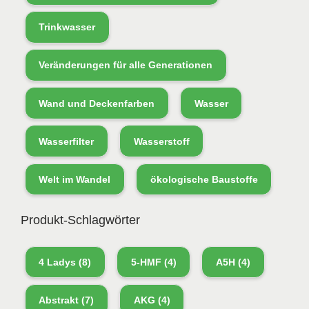
Trinkwasser
Veränderungen für alle Generationen
Wand und Deckenfarben
Wasser
Wasserfilter
Wasserstoff
Welt im Wandel
ökologische Baustoffe
Produkt-Schlagwörter
4 Ladys
(8)
5-HMF
(4)
A5H
(4)
Abstrakt
(7)
AKG
(4)