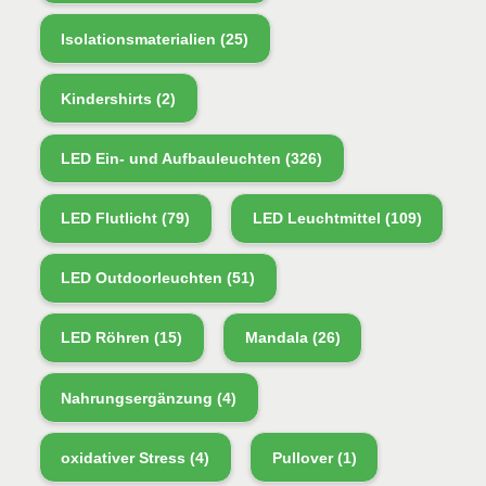
Isolationsmaterialien
(25)
Kindershirts
(2)
LED Ein- und Aufbauleuchten
(326)
LED Flutlicht
(79)
LED Leuchtmittel
(109)
LED Outdoorleuchten
(51)
LED Röhren
(15)
Mandala
(26)
Nahrungsergänzung
(4)
oxidativer Stress
(4)
Pullover
(1)