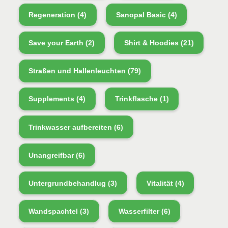
Regeneration
(4)
Sanopal Basic
(4)
Save your Earth
(2)
Shirt & Hoodies
(21)
Straßen und Hallenleuchten
(79)
Supplements
(4)
Trinkflasche
(1)
Trinkwasser aufbereiten
(6)
Unangreifbar
(6)
Untergrundbehandlug
(3)
Vitalität
(4)
Wandspachtel
(3)
Wasserfilter
(6)