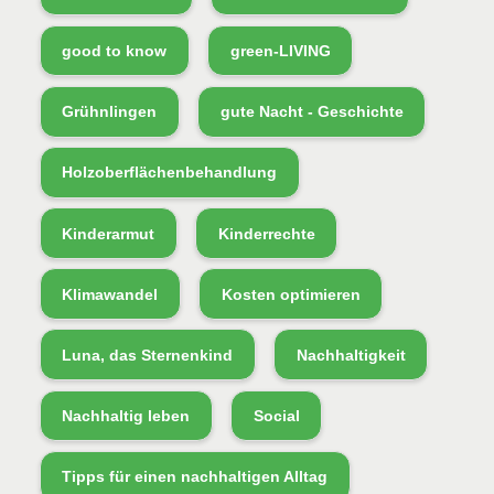
good to know
green-LIVING
Grühnlingen
gute Nacht - Geschichte
Holzoberflächenbehandlung
Kinderarmut
Kinderrechte
Klimawandel
Kosten optimieren
Luna, das Sternenkind
Nachhaltigkeit
Nachhaltig leben
Social
Tipps für einen nachhaltigen Alltag