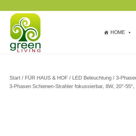
s
p
ri
n
HOME
g
e
n
Start
/
FÜR HAUS & HOF
/
LED Beleuchtung
/
3-Phase
3-Phasen Schienen-Strahler fokussierbar, 8W, 20°-55°