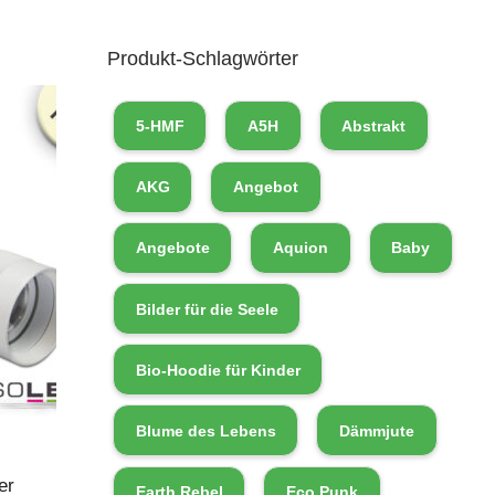
Produkt-Schlagwörter
5-HMF
A5H
Abstrakt
AKG
Angebot
Angebote
Aquion
Baby
Bilder für die Seele
Bio-Hoodie für Kinder
Blume des Lebens
Dämmjute
er
Earth Rebel
Eco Punk