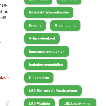
nen-
rbar,
Edelstahl-Wasserflasche
weiß
Energie
Green Living
Grün schenken!
.
Immunsystem stärken
Isolationsmaterialien
etzen
Kindershirts
LED Ein- und Aufbauleuchten
LED Flutlicht
LED Leuchtmittel