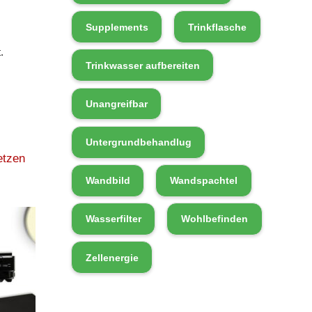
Supplements
Trinkflasche
.
Trinkwasser aufbereiten
Unangreifbar
Untergrundbehandlug
etzen
Wandbild
Wandspachtel
Wasserfilter
Wohlbefinden
Zellenergie