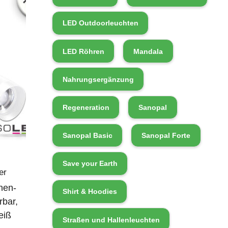
LED Outdoorleuchten
LED Röhren
Mandala
Nahrungsergänzung
Regeneration
Sanopal
Sanopal Basic
Sanopal Forte
Save your Earth
er
nen-
Shirt & Hoodies
rbar,
eiß
Straßen und Hallenleuchten