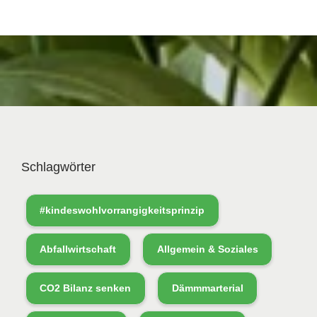
Schlagwörter
#kindeswohlvorrangigkeitsprinzip
Abfallwirtschaft
Allgemein & Soziales
CO2 Bilanz senken
Dämmmarterial