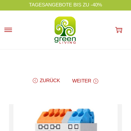
s
TAGESANGEBOTE BIS ZU -40%
NA
p
ri
n
g
e
n
ZURÜCK
WEITER