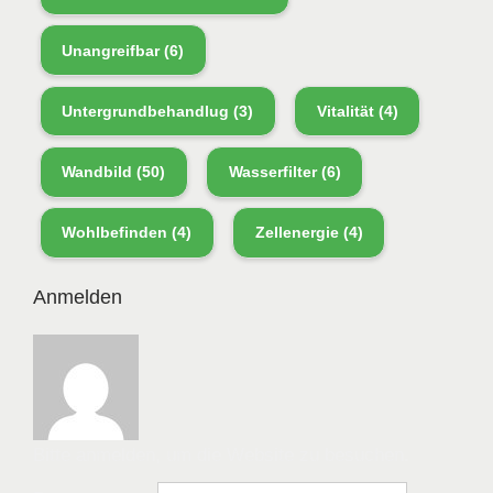
Unangreifbar
(6)
Untergrundbehandlug
(3)
Vitalität
(4)
Wandbild
(50)
Wasserfilter
(6)
Wohlbefinden
(4)
Zellenergie
(4)
Anmelden
Bitte anmelden, um die Website zu besuchen.