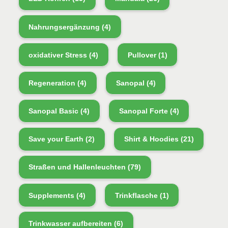
Nahrungsergänzung
(4)
oxidativer Stress
(4)
Pullover
(1)
Regeneration
(4)
Sanopal
(4)
Sanopal Basic
(4)
Sanopal Forte
(4)
Save your Earth
(2)
Shirt & Hoodies
(21)
Straßen und Hallenleuchten
(79)
Supplements
(4)
Trinkflasche
(1)
Trinkwasser aufbereiten
(6)