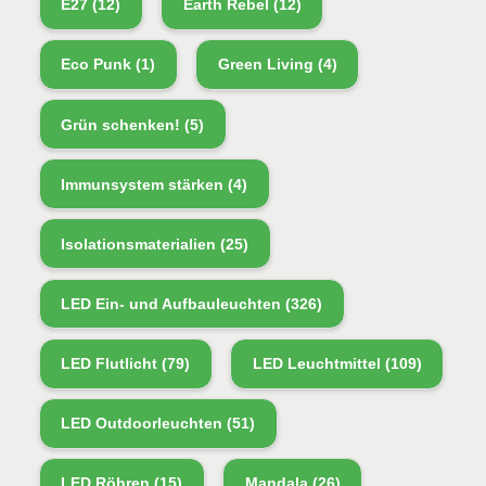
E27
(12)
Earth Rebel
(12)
Eco Punk
(1)
Green Living
(4)
Grün schenken!
(5)
Immunsystem stärken
(4)
Isolationsmaterialien
(25)
LED Ein- und Aufbauleuchten
(326)
LED Flutlicht
(79)
LED Leuchtmittel
(109)
LED Outdoorleuchten
(51)
LED Röhren
(15)
Mandala
(26)