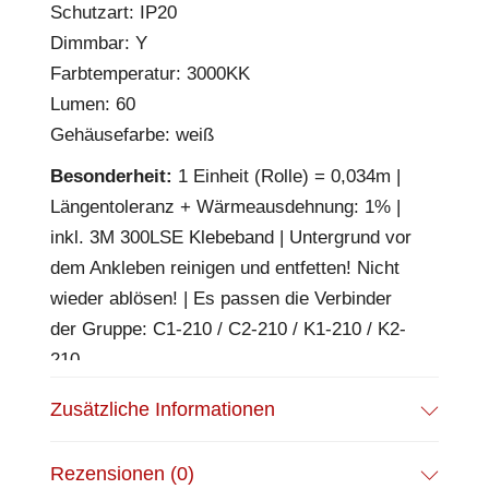
Schutzart: IP20
Dimmbar: Y
Farbtemperatur: 3000KK
Lumen: 60
Gehäusefarbe: weiß
Besonderheit:
1 Einheit (Rolle) = 0,034m |
Längentoleranz + Wärmeausdehnung: 1% |
inkl. 3M 300LSE Klebeband | Untergrund vor
dem Ankleben reinigen und entfetten! Nicht
wieder ablösen! | Es passen die Verbinder
der Gruppe: C1-210 / C2-210 / K1-210 / K2-
210
EPREL Datenblatt:
Datenblatt
Zusätzliche Informationen
Rezensionen (0)