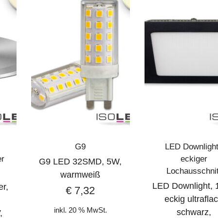
G9
LED Downligh
er
eckiger
G9 LED 32SMD, 5W,
Lochausschnit
warmweiß
LED Downlight, 
er,
€
7,32
eckig ultrafla
inkl. 20 % MwSt.
schwarz,
,