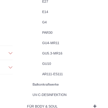
E27
E14
G4
PAR30
GU4-MR11
GU5.3-MR16
GU10
AR111-ES111
Balkonkraftwerke
UV-C-DESINFEKTION
FÜR BODY & SOUL