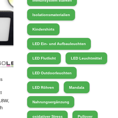
Immunsystem stärken
Isolationsmaterialien
Kindershirts
LED Ein- und Aufbauleuchten
LED Flutlicht
LED Leuchtmittel
LED Outdoorleuchten
ts
LED Röhren
Mandala
t
18W,
Nahrungsergänzung
ch
oxidativer Stress
Pullover