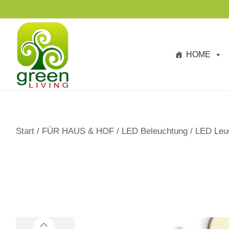
s
p
ri
n
HOME
g
e
n
Start
/
FÜR HAUS & HOF
/
LED Beleuchtung
/
LED Leuc