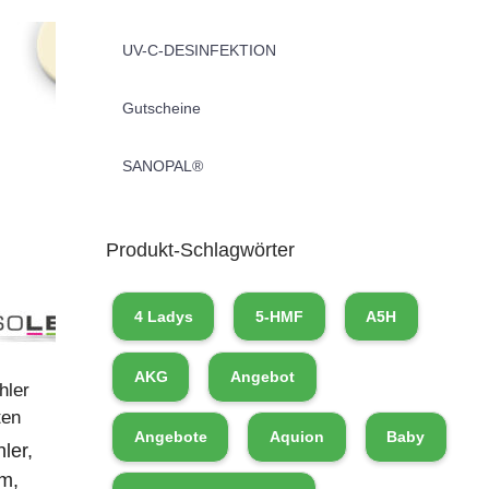
UV-C-DESINFEKTION
Gutscheine
SANOPAL®
Produkt-Schlagwörter
4 Ladys
5-HMF
A5H
AKG
Angebot
hler
ten
Angebote
Aquion
Baby
ler,
um,