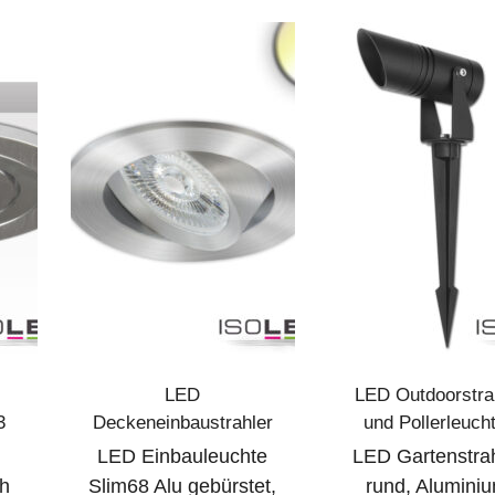
LED
LED Outdoorstra
3
Deckeneinbaustrahler
und Pollerleuch
LED Einbauleuchte
LED Gartenstrah
h
Slim68 Alu gebürstet,
rund, Alumini