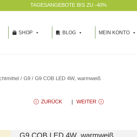
TAGESANGEBOTE BIS ZU -40%
SHOP
BLOG
MEIN KONTO
htmittel
/
G9
/
G9 COB LED 4W, warmweiß
ZURÜCK
WEITER
G9 COB LED 4W, warmweiß