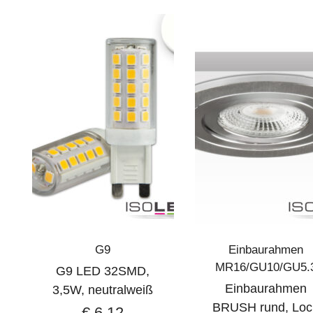
G9
Einbaurahmen
MR16/GU10/GU5.
G9 LED 32SMD,
Einbaurahmen
3,5W, neutralweiß
BRUSH rund, Loc
€
6,12