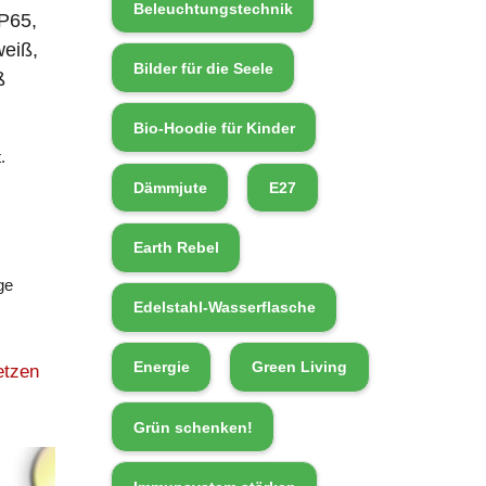
Beleuchtungstechnik
IP65,
eiß,
Bilder für die Seele
ß
Bio-Hoodie für Kinder
.
Dämmjute
E27
Earth Rebel
ge
Edelstahl-Wasserflasche
Energie
Green Living
etzen
Grün schenken!