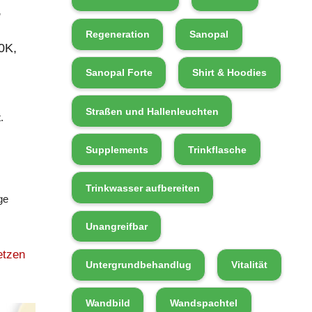
,
Regeneration
Sanopal
0K,
Sanopal Forte
Shirt & Hoodies
Straßen und Hallenleuchten
.
Supplements
Trinkflasche
Trinkwasser aufbereiten
ge
Unangreifbar
etzen
Untergrundbehandlug
Vitalität
Wandbild
Wandspachtel