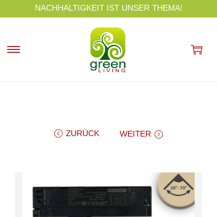
s
NACHHALTIGKEIT IST UNSER THEMA!
p
ri
n
g
e
n
ZURÜCK
WEITER