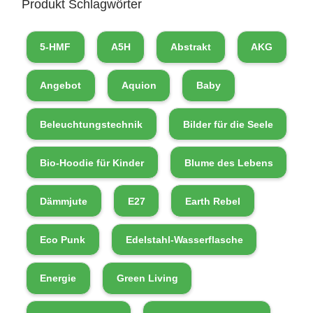
Produkt Schlagwörter
5-HMF
A5H
Abstrakt
AKG
Angebot
Aquion
Baby
Beleuchtungstechnik
Bilder für die Seele
Bio-Hoodie für Kinder
Blume des Lebens
Dämmjute
E27
Earth Rebel
Eco Punk
Edelstahl-Wasserflasche
Energie
Green Living