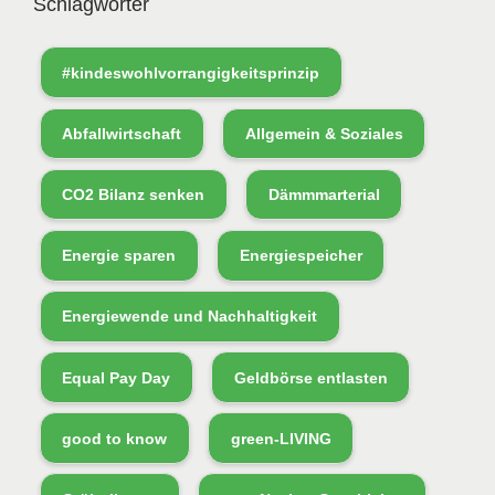
Schlagwörter
#kindeswohlvorrangigkeitsprinzip
Abfallwirtschaft
Allgemein & Soziales
CO2 Bilanz senken
Dämmmarterial
Energie sparen
Energiespeicher
Energiewende und Nachhaltigkeit
Equal Pay Day
Geldbörse entlasten
good to know
green-LIVING