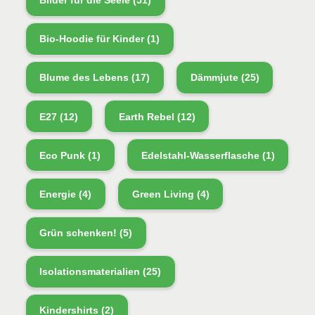
Bilder für die Seele
(51)
Bio-Hoodie für Kinder
(1)
Blume des Lebens
(17)
Dämmjute
(25)
E27
(12)
Earth Rebel
(12)
Eco Punk
(1)
Edelstahl-Wasserflasche
(1)
Energie
(4)
Green Living
(4)
Grün schenken!
(5)
Isolationsmaterialien
(25)
Kindershirts
(2)