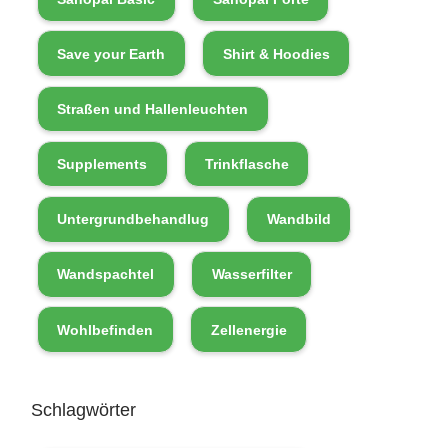
Save your Earth
Shirt & Hoodies
Straßen und Hallenleuchten
Supplements
Trinkflasche
Untergrundbehandlug
Wandbild
Wandspachtel
Wasserfilter
Wohlbefinden
Zellenergie
Schlagwörter