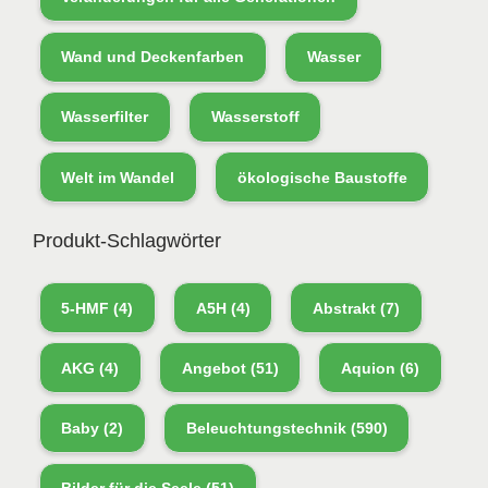
Wand und Deckenfarben
Wasser
Wasserfilter
Wasserstoff
Welt im Wandel
ökologische Baustoffe
Produkt-Schlagwörter
5-HMF
(4)
A5H
(4)
Abstrakt
(7)
AKG
(4)
Angebot
(51)
Aquion
(6)
Baby
(2)
Beleuchtungstechnik
(590)