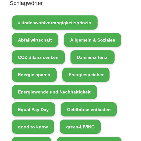
y
Schlagwörter
e
r
#kindeswohlvorrangigkeitsprinzip
Abfallwirtschaft
Allgemein & Soziales
CO2 Bilanz senken
Dämmmarterial
Energie sparen
Energiespeicher
Energiewende und Nachhaltigkeit
Equal Pay Day
Geldbörse entlasten
good to know
green-LIVING