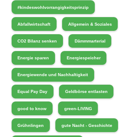
#kindeswohlvorrangigkeitsprinzip
Abfallwirtschaft
Allgemein & Soziales
CO2 Bilanz senken
Dämmmarterial
Energie sparen
Energiespeicher
Energiewende und Nachhaltigkeit
Equal Pay Day
Geldbörse entlasten
good to know
green-LIVING
Grühnlingen
gute Nacht - Geschichte