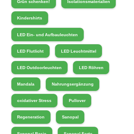
Grün schenken!
Isolationsmaterialien
Kindershirts
LED Ein- und Aufbauleuchten
LED Flutlicht
LED Leuchtmittel
LED Outdoorleuchten
LED Röhren
Mandala
Nahrungsergänzung
oxidativer Stress
Pullover
Regeneration
Sanopal
Sanopal Basic
Sanopal Forte