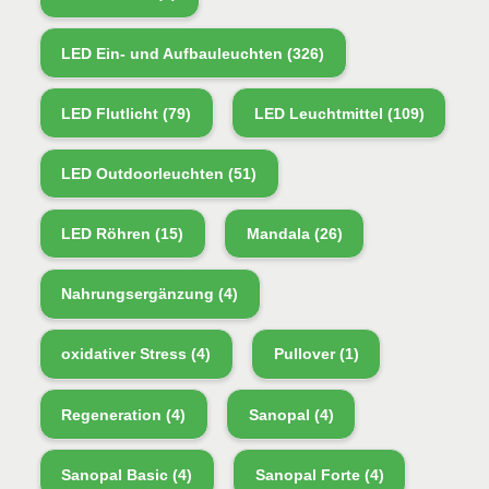
LED Ein- und Aufbauleuchten
(326)
LED Flutlicht
(79)
LED Leuchtmittel
(109)
LED Outdoorleuchten
(51)
LED Röhren
(15)
Mandala
(26)
Nahrungsergänzung
(4)
oxidativer Stress
(4)
Pullover
(1)
Regeneration
(4)
Sanopal
(4)
Sanopal Basic
(4)
Sanopal Forte
(4)