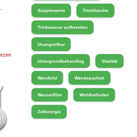
.
Supplements
Trinkflasche
Trinkwasser aufbereiten
Unangreifbar
etzen
Untergrundbehandlug
Vitalität
Wandbild
Wandspachtel
Wasserfilter
Wohlbefinden
Zellenergie