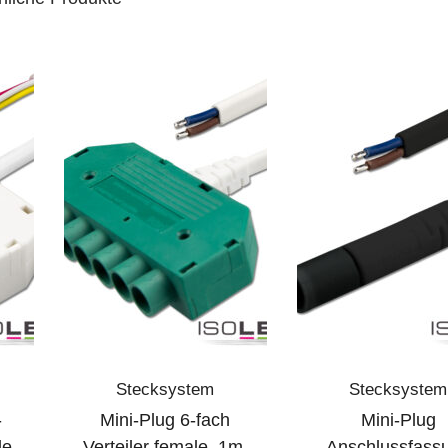
Stecksystem
Stecksystem
-
Mini-Plug 6-fach
Mini-Plug
le,
Verteiler female, 1m,
Anschlussfass