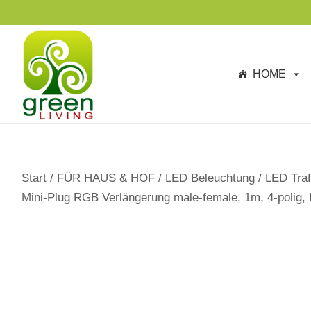
s
p
ri
n
HOME
g
e
n
Start
/
FÜR HAUS & HOF
/
LED Beleuchtung
/
LED Traf
Mini-Plug RGB Verlängerung male-female, 1m, 4-polig,