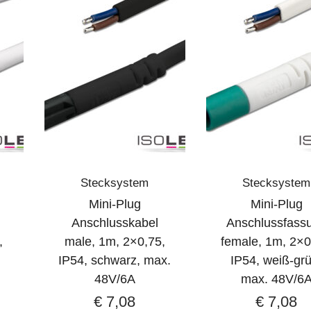
Stecksystem
Stecksystem
Mini-Plug
Mini-Plug
Anschlusskabel
Anschlussfass
,
male, 1m, 2×0,75,
female, 1m, 2×0
IP54, schwarz, max.
IP54, weiß-grü
48V/6A
max. 48V/6
€
7,08
€
7,08