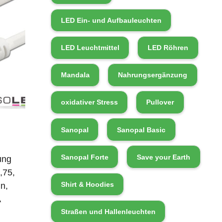
LED Ein- und Aufbauleuchten
LED Leuchtmittel
LED Röhren
Mandala
Nahrungsergänzung
oxidativer Stress
Pullover
Sanopal
Sanopal Basic
Sanopal Forte
Save your Earth
ung
,75,
Shirt & Hoodies
n,
A
Straßen und Hallenleuchten