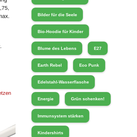
,75,
Bilder für die Seele
max.
Bio-Hoodie für Kinder
.
Blume des Lebens
E27
Earth Rebel
Eco Punk
Edelstahl-Wasserflasche
etzen
Energie
Grün schenken!
Immunsystem stärken
Kindershirts