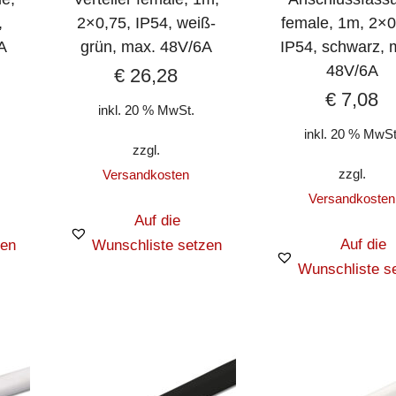
,
2×0,75, IP54, weiß-
female, 1m, 2×0
A
grün, max. 48V/6A
IP54, schwarz, 
48V/6A
€
26,28
€
7,08
inkl. 20 % MwSt.
inkl. 20 % MwSt
zzgl.
zzgl.
Versandkosten
Versandkosten
Auf die
Auf die
zen
Wunschliste setzen
Wunschliste s