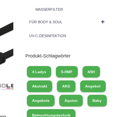
WASSERFILTER
FÜR BODY & SOUL
UV-C-DESINFEKTION
Produkt-Schlagwörter
4 Ladys
5-HMF
A5H
Abstrakt
AKG
Angebot
Angebote
Aquion
Baby
Beleuchtungstechnik
ung