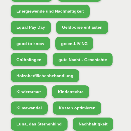
Energiewende und Nachhaltigkeit
Equal Pay Day
Geldbörse entlasten
good to know
green-LIVING
Grühnlingen
gute Nacht - Geschichte
Holzoberflächenbehandlung
Kinderarmut
Kinderrechte
Klimawandel
Kosten optimieren
Luna, das Sternenkind
Nachhaltigkeit