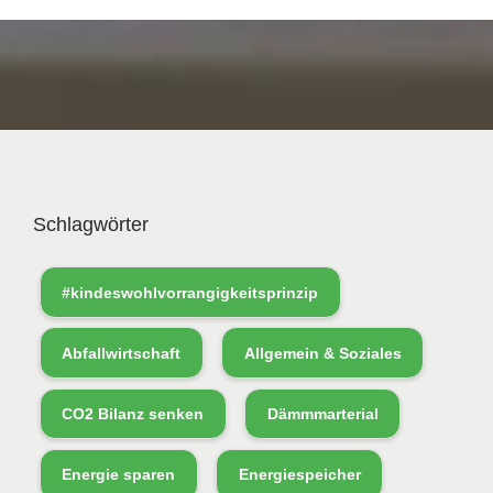
Schlagwörter
#kindeswohlvorrangigkeitsprinzip
Abfallwirtschaft
Allgemein & Soziales
CO2 Bilanz senken
Dämmmarterial
Energie sparen
Energiespeicher