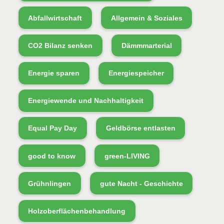
Abfallwirtschaft
Allgemein & Soziales
CO2 Bilanz senken
Dämmmarterial
Energie sparen
Energiespeicher
Energiewende und Nachhaltigkeit
Equal Pay Day
Geldbörse entlasten
good to know
green-LIVING
Grühnlingen
gute Nacht - Geschichte
Holzoberflächenbehandlung