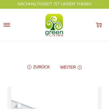
s
NACHHALTIGKEIT IST UNSER THEMA!
p
ri
n
g
e
n
ZURÜCK
WEITER