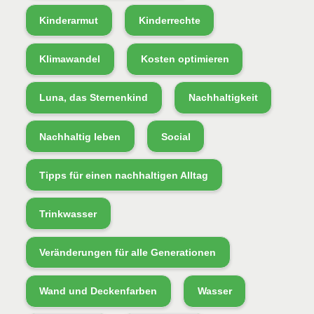
Kinderarmut
Kinderrechte
Klimawandel
Kosten optimieren
Luna, das Sternenkind
Nachhaltigkeit
Nachhaltig leben
Social
Tipps für einen nachhaltigen Alltag
Trinkwasser
Veränderungen für alle Generationen
Wand und Deckenfarben
Wasser