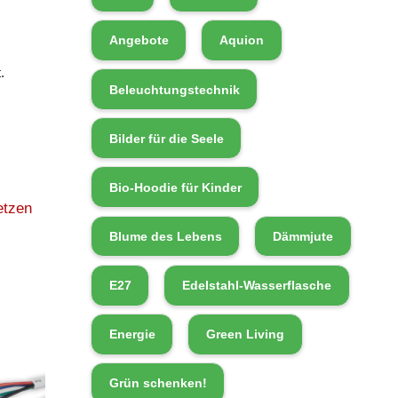
Angebote
Aquion
.
Beleuchtungstechnik
Bilder für die Seele
Bio-Hoodie für Kinder
etzen
Blume des Lebens
Dämmjute
E27
Edelstahl-Wasserflasche
Energie
Green Living
Grün schenken!