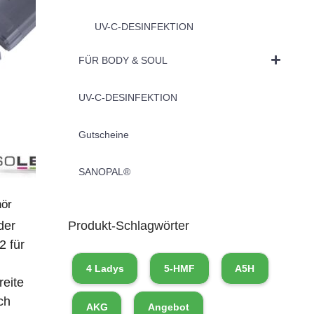
UV-C-DESINFEKTION
FÜR BODY & SOUL
UV-C-DESINFEKTION
Gutscheine
SANOPAL®
hör
Produkt-Schlagwörter
der
2 für
4 Ladys
5-HMF
A5H
reite
ch
AKG
Angebot