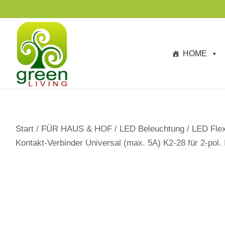
s
p
ri
n
HOME
g
e
n
Start
/
FÜR HAUS & HOF
/
LED Beleuchtung
/
LED Flex
Kontakt-Verbinder Universal (max. 5A) K2-28 für 2-pol.