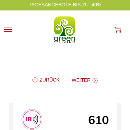
s
TAGESANGEBOTE BIS ZU -40%
p
ri
n
g
e
n
ZURÜCK
WEITER