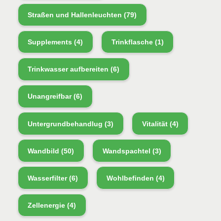
Straßen und Hallenleuchten
(79)
Supplements
(4)
Trinkflasche
(1)
Trinkwasser aufbereiten
(6)
Unangreifbar
(6)
Untergrundbehandlug
(3)
Vitalität
(4)
Wandbild
(50)
Wandspachtel
(3)
Wasserfilter
(6)
Wohlbefinden
(4)
Zellenergie
(4)