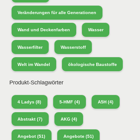
Veränderungen für alle Generationen
Wand und Deckenfarben
Wasser
Wasserfilter
Wasserstoff
Welt im Wandel
ökologische Baustoffe
Produkt-Schlagwörter
4 Ladys
(8)
5-HMF
(4)
A5H
(4)
Abstrakt
(7)
AKG
(4)
Angebot
(51)
Angebote
(51)