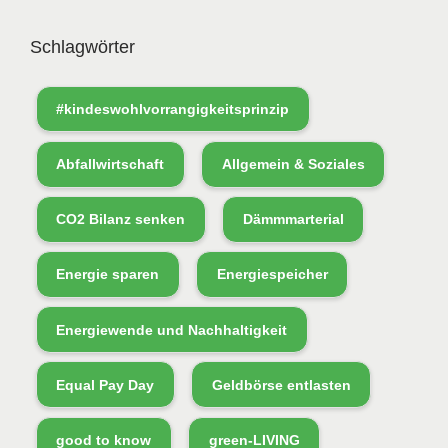
Schlagwörter
#kindeswohlvorrangigkeitsprinzip
Abfallwirtschaft
Allgemein & Soziales
CO2 Bilanz senken
Dämmmarterial
Energie sparen
Energiespeicher
Energiewende und Nachhaltigkeit
Equal Pay Day
Geldbörse entlasten
good to know
green-LIVING