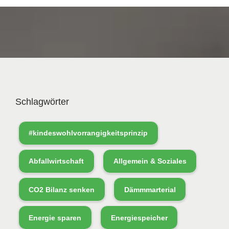
Schlagwörter
#kindeswohlvorrangigkeitsprinzip
Abfallwirtschaft
Allgemein & Soziales
CO2 Bilanz senken
Dämmmarterial
Energie sparen
Energiespeicher