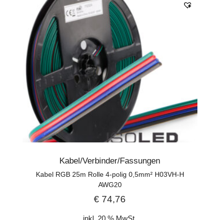
Kabel/Verbinder/Fassungen
Kabel RGB 25m Rolle 4-polig 0,5mm² H03VH-H
AWG20
€
74,76
inkl. 20 % MwSt.