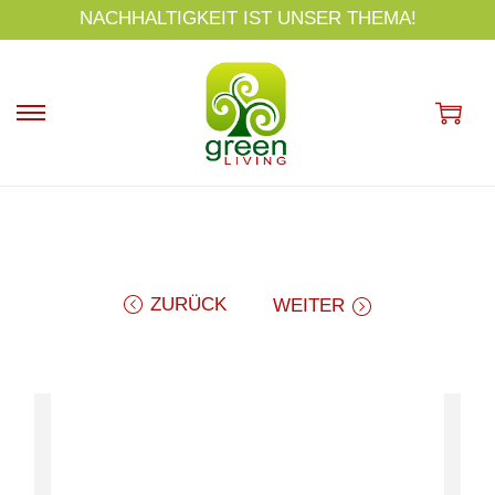
s
NACHHALTIGKEIT IST UNSER THEMA!
p
ri
n
g
e
n
ZURÜCK
WEITER