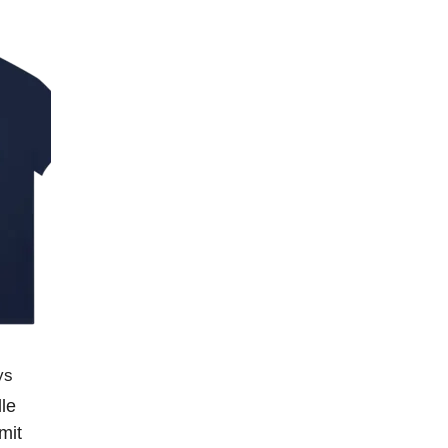
ys
le
mit