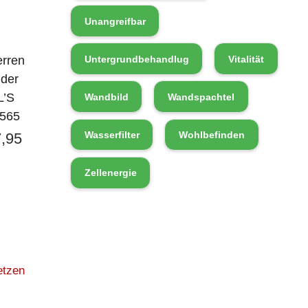
Unangreifbar
erren
Untergrundbehandlug
Vitalität
nder
L’S
Wandbild
Wandspachtel
3565
Wasserfilter
Wohlbefinden
,95
Zellenergie
etzen