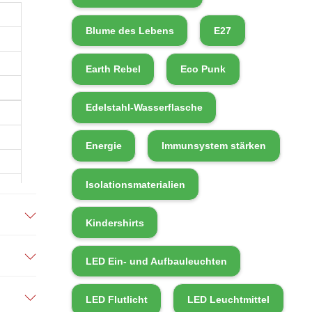
Blume des Lebens
E27
Earth Rebel
Eco Punk
Edelstahl-Wasserflasche
Energie
Immunsystem stärken
Isolationsmaterialien
Kindershirts
LED Ein- und Aufbauleuchten
LED Flutlicht
LED Leuchtmittel