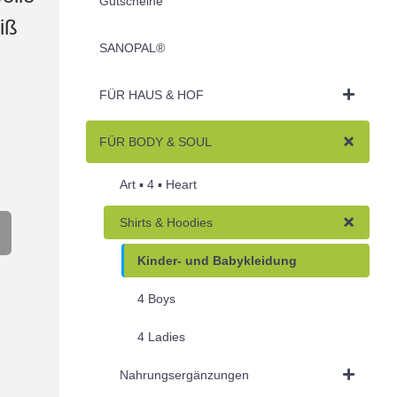
Gutscheine
iß
SANOPAL®
FÜR HAUS & HOF
FÜR BODY & SOUL
Art ▪︎ 4 ▪︎ Heart
Shirts & Hoodies
Kinder- und Babykleidung
4 Boys
4 Ladies
Nahrungsergänzungen