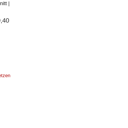
itt |
,40
etzen