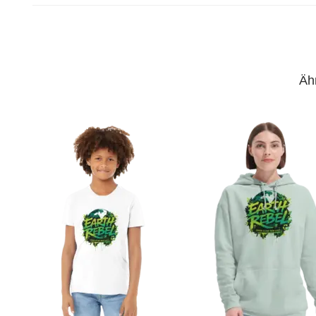
Um die Qualität und Langlebigk
Lagerung
kühlen, trockenen Ort gelager
Größentabelle
Äh
A) Länge (cm)
B) Breite (cm)
Halber Brustumfang (cm)
A) Länge (Zoll)
B) Breite (Zoll)
Halber Brustumfang (Zoll)
Pflegehinweise
Allgemeine