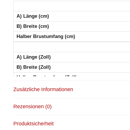
A) Länge (cm)
B) Breite (cm)
Halber Brustumfang (cm)
A) Länge (Zoll)
B) Breite (Zoll)
Halber Brustumfang (Zoll)
Pflegehinweise
Zusätzliche Informationen
Allgemeine
Der SOL’S Organic Bambino 01
Pflegehinweise
Rezensionen (0)
Waschen
Maschinenwäsche in kaltem W
Produktsicherheit
Trocknen
Im Trockner bei niedriger Tem