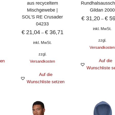
aus recyceltem
Rundhalsausschn
Mischgewebe |
Gildan 2000
SOL’S RE Crusader
€
31,20
€
59
–
04233
inkl. MwSt.
€
21,04
€
36,71
–
zzgl.
inkl. MwSt.
Versandkosten
zzgl.
Auf die
zen
Versandkosten
Wunschliste s
Auf die
Wunschliste setzen