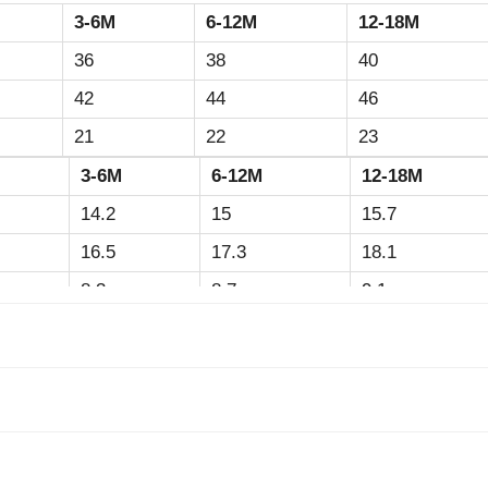
3-6M
6-12M
12-18M
36
38
40
42
44
46
21
22
23
3-6M
6-12M
12-18M
14.2
15
15.7
16.5
17.3
18.1
8.3
8.7
9.1
192 ist eine bequeme und umweltfreundliche Wahl.
asser mit ähnlichen Farben.
peratur trocknen oder flach zum Trocknen hinlegen.