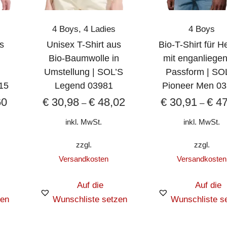
192 ist eine bequeme und umweltfreundliche Wahl.
asser mit ähnlichen Farben.
4 Boys
,
4 Ladies
4 Boys
peratur trocknen oder flach zum Trocknen hinlegen.
s
Unisex T-Shirt aus
Bio-T-Shirt für H
Bio-Baumwolle in
mit enganliege
eit des Stoffes zu erhalten, sollte das T-Shirt an einem
Umstellung | SOL’S
Passform | SO
t werden.
15
Legend 03981
Pioneer Men 0
60
€
30,98
€
48,02
€
30,91
€
47
–
–
inkl. MwSt.
inkl. MwSt.
zzgl.
zzgl.
Versandkosten
Versandkosten
Auf die
Auf die
zen
Wunschliste setzen
Wunschliste s