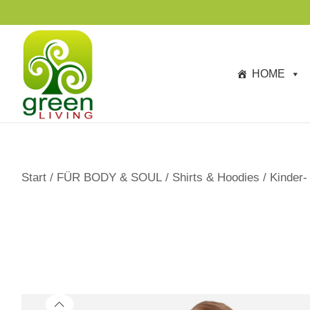
s
TAGESANGEBOTE BIS ZU -40%
p
ri
n
HOME
g
e
n
Start
/
FÜR BODY & SOUL
/
Shirts & Hoodies
/
Kinder-