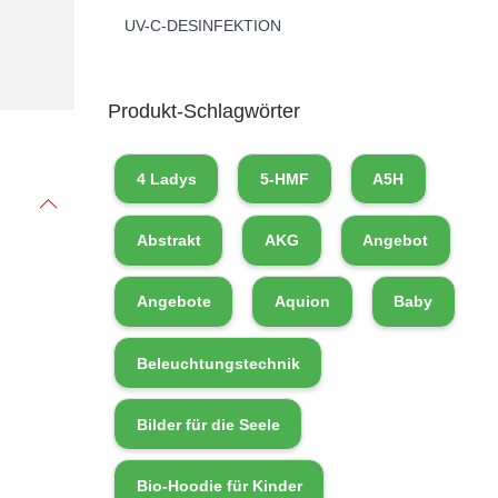
UV-C-DESINFEKTION
Produkt-Schlagwörter
4 Ladys
5-HMF
A5H
Abstrakt
AKG
Angebot
Angebote
Aquion
Baby
Beleuchtungstechnik
Bilder für die Seele
Bio-Hoodie für Kinder