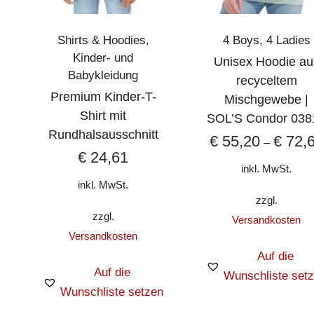
Der SOL’S Organic Bambino 01
Pflegehinweise
Waschen
Maschinenwäsche in kaltem W
Shirts & Hoodies
,
4 Boys
,
4 Ladies
Kinder- und
Trocknen
Im Trockner bei niedriger Tem
Unisex Hoodie au
Babykleidung
recyceltem
Um die Qualität und Langlebigk
Lagerung
Premium Kinder-T-
Mischgewebe |
kühlen, trockenen Ort gelager
Shirt mit
SOL’S Condor 038
Rundhalsausschnitt
€
55,20
€
72,
–
€
24,61
inkl. MwSt.
inkl. MwSt.
zzgl.
zzgl.
Versandkosten
Versandkosten
Auf die
Auf die
Wunschliste set
Wunschliste setzen