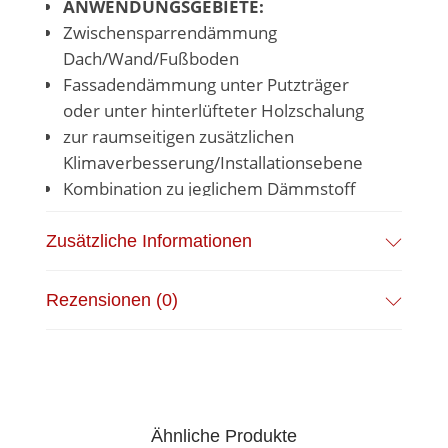
ANWENDUNGSGEBIETE:
Zwischensparrendämmung
Dach/Wand/Fußboden
Fassadendämmung unter Putzträger
oder unter hinterlüfteter Holzschalung
zur raumseitigen zusätzlichen
Klimaverbesserung/Installationsebene
Kombination zu jeglichem Dämmstoff
Standardgröße: 1200 x 600 mm
Zusätzliche Informationen
Ab 10 Paketen in einer Stärke kann man –
ohne Aufpreis – eine
beliebige
Rezensionen (0)
Breite
zwischen 40cm und
120cm
wünschen
.
Ähnliche Produkte