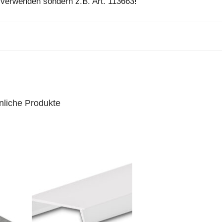
l verwenden sondern z.B. Art. 113663!
nliche Produkte