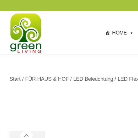
s
TA
p
ri
n
HOME
g
e
n
Start
/
FÜR HAUS & HOF
/
LED Beleuchtung
/
LED Flex