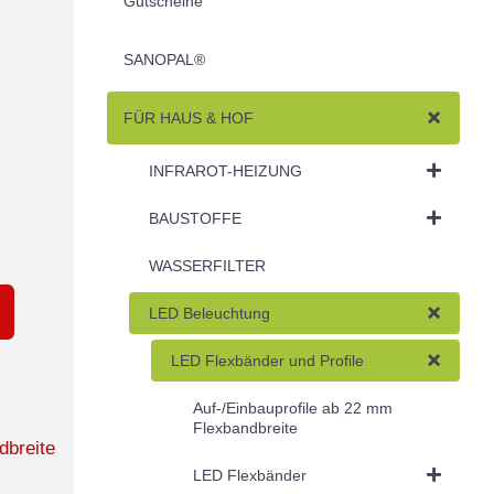
Gutscheine
SANOPAL®
FÜR HAUS & HOF
INFRAROT-HEIZUNG
BAUSTOFFE
WASSERFILTER
LED Beleuchtung
LED Flexbänder und Profile
Auf-/Einbauprofile ab 22 mm
Flexbandbreite
dbreite
LED Flexbänder