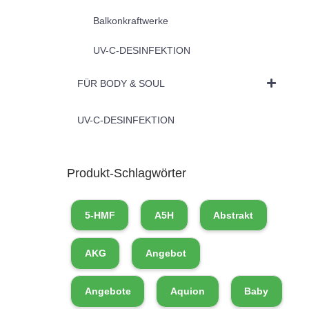
Balkonkraftwerke
UV-C-DESINFEKTION
FÜR BODY & SOUL
UV-C-DESINFEKTION
Produkt-Schlagwörter
5-HMF
A5H
Abstrakt
AKG
Angebot
Angebote
Aquion
Baby