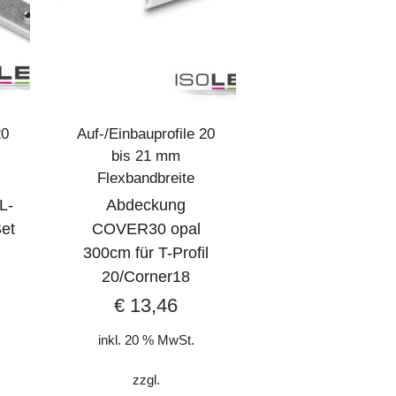
20
Auf-/Einbauprofile 20
bis 21 mm
Flexbandbreite
L-
Abdeckung
Set
COVER30 opal
300cm für T-Profil
20/Corner18
€
13,46
inkl. 20 % MwSt.
zzgl.