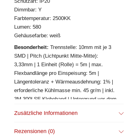
Schutzart: IP20
Dimmbar: Y
Farbtemperatur: 2500KK
Lumen: 580
Gehäusefarbe: weiß
Besonderheit:
Trennstelle: 10mm mit je 3
SMD | Pitch (Lichtpunkt Mitte-Mitte):
3,33mm | 1 Einheit (Rolle) = 5m | max.
Flexbandlänge pro Einspeisung: 5m |
Längentoleranz + Wärmeausdehnung: 1% |
erforderliche Kühlmasse min. 45 gr/m | inkl.
3M 300LSE Klebeband | Untergrund vor dem
Ankleben reinigen und entfetten! Nicht
Zusätzliche Informationen
wieder ablösen! | Es passen die Verbinder
der Gruppe: K2-210 | 30cm Anschlusskabel
Rezensionen (0)
beidseitig mit maleAMP, Aderquerschnitt