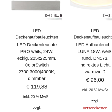
LED
LED
Deckenaufbauleuchten
Deckenaufbauleuch
LED Deckenleuchte
LED Aufbauleuch
PRO weiß, 24W,
LUNA 18W, weiß
eckig, 225x225mm,
rund, DN173,
ColorSwitch
indirektes Licht,
2700|3000|4000K,
warmweiß
dimmbar
€
96,00
€
119,88
inkl. 20 % MwSt.
inkl. 20 % MwSt.
zzgl.
zzgl.
Versandkosten