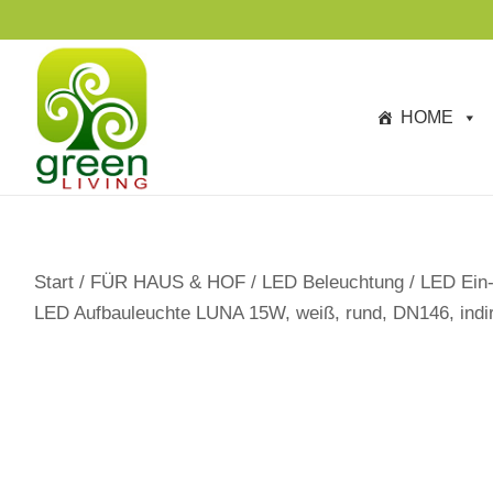
s
p
ri
n
HOME
g
e
n
Start
/
FÜR HAUS & HOF
/
LED Beleuchtung
/
LED Ein-
LED Aufbauleuchte LUNA 15W, weiß, rund, DN146, indire