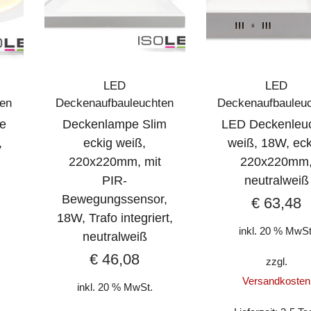
LED
LED
ten
Deckenaufbauleuchten
Deckenaufbauleu
te
Deckenlampe Slim
LED Deckenleu
,
eckig weiß,
weiß, 18W, eck
220x220mm, mit
220x220mm
PIR-
neutralweiß
Bewegungssensor,
€
63,48
18W, Trafo integriert,
inkl. 20 % MwSt
neutralweiß
€
46,08
zzgl.
Versandkosten
inkl. 20 % MwSt.