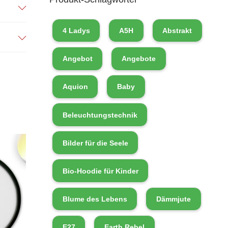
4 Ladys
A5H
Abstrakt
Angebot
Angebote
Aquion
Baby
Beleuchtungstechnik
Bilder für die Seele
Bio-Hoodie für Kinder
Blume des Lebens
Dämmjute
E27
Earth Rebel