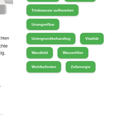
Trinkwasser aufbereiten
Unangreifbar
chten
Untergrundbehandlug
Vitalität
chte
ig,
Wandbild
Wasserfilter
,
Wohlbefinden
Zellenergie
.