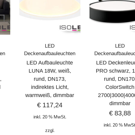
LED
LED
ten
Deckenaufbauleuchten
Deckenaufbauleu
LED Aufbauleuchte
LED Deckenleu
LUNA 18W, weiß,
PRO schwarz, 
,
rund, DN173,
rund, DN170
l
indirektes Licht,
ColorSwitch
warmweiß, dimmbar
2700|3000|400
dimmbar
€
117,24
€
83,88
inkl. 20 % MwSt.
inkl. 20 % MwSt
zzgl.