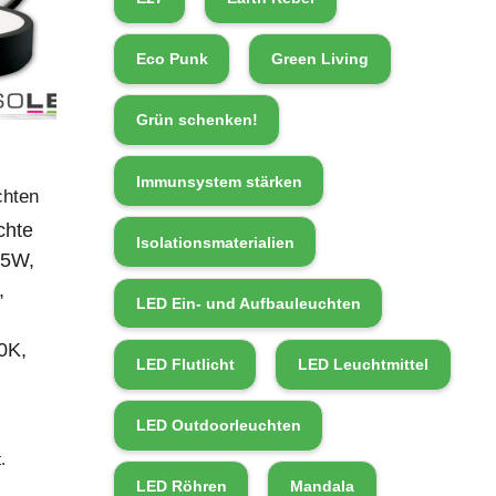
Eco Punk
Green Living
Grün schenken!
Immunsystem stärken
chten
chte
Isolationsmaterialien
15W,
,
LED Ein- und Aufbauleuchten
0K,
LED Flutlicht
LED Leuchtmittel
LED Outdoorleuchten
.
LED Röhren
Mandala