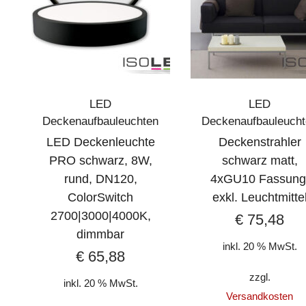
LED
LED
Deckenaufbauleuchten
Deckenaufbauleuch
LED Deckenleuchte
Deckenstrahler
PRO schwarz, 8W,
schwarz matt,
rund, DN120,
4xGU10 Fassung
ColorSwitch
exkl. Leuchtmitte
2700|3000|4000K,
€
75,48
dimmbar
inkl. 20 % MwSt.
€
65,88
zzgl.
inkl. 20 % MwSt.
Versandkosten