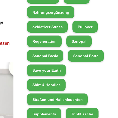
Nahrungsergänzung
ge
oxidativer Stress
Pullover
Regeneration
Sanopal
etzen
Sanopal Basic
Sanopal Forte
Save your Earth
Shirt & Hoodies
Straßen und Hallenleuchten
Supplements
Trinkflasche