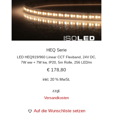
HEQ Serie
LED HEQ919/960 Linear CCT Flexband, 24V DC,
7W ww + 7W kw, IP20, 5m Rolle, 256 LED/m
€
178,80
inkl. 20 % MwSt.
zzgl.
Versandkosten
Auf die Wunschliste setzen