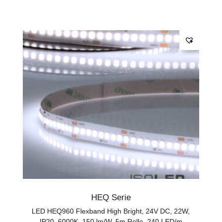
HEQ Serie
LED HEQ960 Flexband High Bright, 24V DC, 22W,
IP20, 6000K, 150 lm/W, 5m Rolle, 240 LED/m