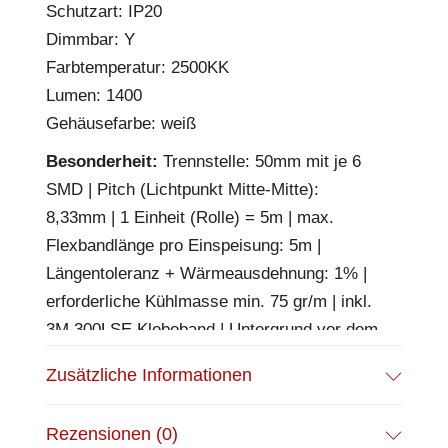
Schutzart: IP20
Dimmbar: Y
Farbtemperatur: 2500KK
Lumen: 1400
Gehäusefarbe: weiß
Besonderheit:
Trennstelle: 50mm mit je 6
SMD | Pitch (Lichtpunkt Mitte-Mitte):
8,33mm | 1 Einheit (Rolle) = 5m | max.
Flexbandlänge pro Einspeisung: 5m |
Längentoleranz + Wärmeausdehnung: 1% |
erforderliche Kühlmasse min. 75 gr/m | inkl.
3M 300LSE Klebeband | Untergrund vor dem
Ankleben reinigen und entfetten! Nicht
Zusätzliche Informationen
wieder ablösen! | BESONDERHEIT:
Anschlusskabel beidseitig
Rezensionen (0)