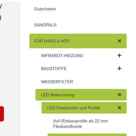
V
Gutscheine
0
SANOPAL®
FÜR HAUS & HOF
INFRAROT-HEIZUNG
BAUSTOFFE
,
WASSERFILTER
LED Beleuchtung
LED Flexbänder und Profile
Auf-/Einbauprofile ab 22 mm
Flexbandbreite