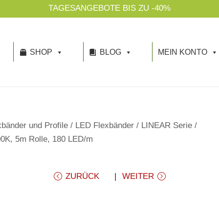
TAGESANGEBOTE BIS ZU -40%
SHOP
BLOG
MEIN KONTO
bänder und Profile
/
LED Flexbänder
/
LINEAR Serie
/
00K, 5m Rolle, 180 LED/m
ZURÜCK
WEITER