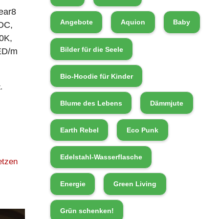
ear8
Angebote
Aquion
Baby
DC,
0K,
Bilder für die Seele
ED/m
Bio-Hoodie für Kinder
.
Blume des Lebens
Dämmjute
Earth Rebel
Eco Punk
Edelstahl-Wasserflasche
etzen
Energie
Green Living
Grün schenken!