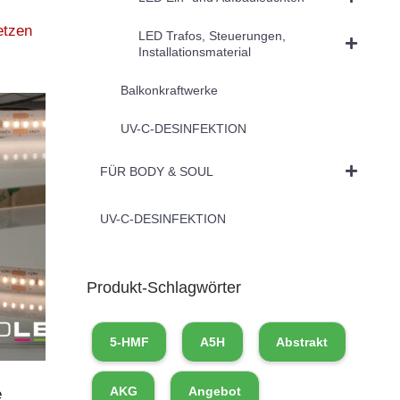
etzen
LED Trafos, Steuerungen,
Installationsmaterial
Balkonkraftwerke
UV-C-DESINFEKTION
FÜR BODY & SOUL
UV-C-DESINFEKTION
Produkt-Schlagwörter
5-HMF
A5H
Abstrakt
AKG
Angebot
e