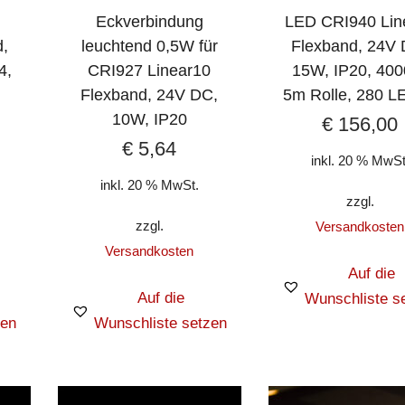
Eckverbindung
LED CRI940 Lin
d,
leuchtend 0,5W für
Flexband, 24V 
4,
CRI927 Linear10
15W, IP20, 400
,
Flexband, 24V DC,
5m Rolle, 280 L
10W, IP20
€
156,00
€
5,64
inkl. 20 % MwSt
inkl. 20 % MwSt.
zzgl.
zzgl.
Versandkosten
Versandkosten
Auf die
Auf die
Wunschliste s
zen
Wunschliste setzen