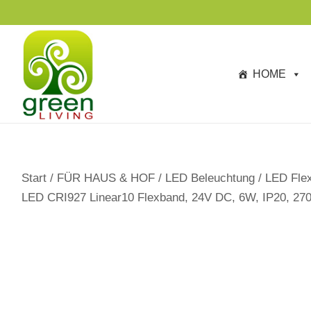
s
p
ri
n
HOME
g
e
n
Start
/
FÜR HAUS & HOF
/
LED Beleuchtung
/
LED Flex
LED CRI927 Linear10 Flexband, 24V DC, 6W, IP20, 27