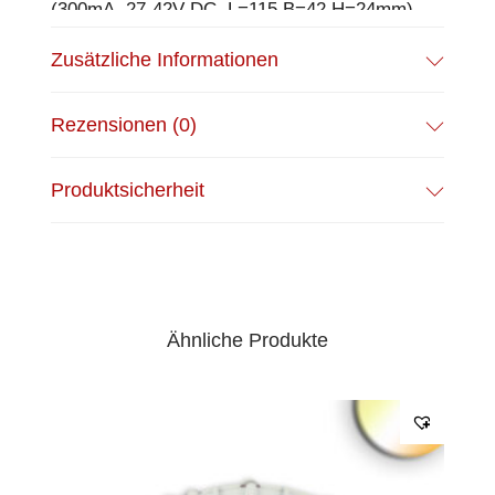
(300mA, 27-42V DC, L=115 B=42 H=24mm)
EPREL Datenblatt:
Datenblatt
Zusätzliche Informationen
Rezensionen (0)
Produktsicherheit
Ähnliche Produkte