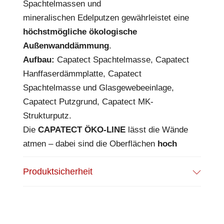
Spachtelmassen und
mineralischen Edelputzen gewährleistet eine
höchstmögliche ökologische
Außenwanddämmung
.
Aufbau:
Capatect Spachtelmasse, Capatect
Hanffaserdämmplatte, Capatect
Spachtelmasse und Glasgewebeeinlage,
Capatect Putzgrund, Capatect MK-
Strukturputz.
Die
CAPATECT ÖKO-LINE
lässt die Wände
atmen – dabei sind die Oberflächen
hoch
schlagfest
.
Produktsicherheit
Das macht die Fassade weniger anfällig bei
Hagel oder bei temperamentvollen Kindern.
Der innovative Dämmstoff verbessert den
Schallschutz
der Außenwände wesentlich.