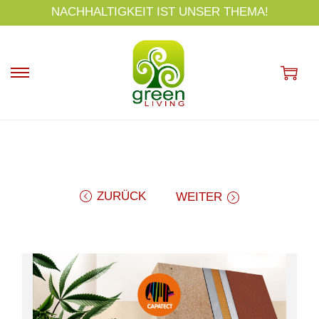
s
NACHHALTIGKEIT IST UNSER THEMA!
p
ri
n
g
e
n
ZURÜCK
WEITER