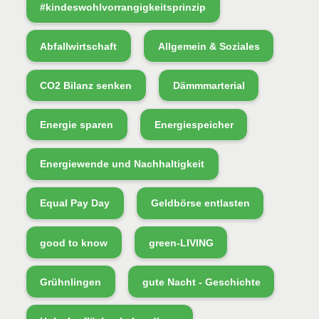
#kindeswohlvorrangigkeitsprinzip
Abfallwirtschaft
Allgemein & Soziales
CO2 Bilanz senken
Dämmmarterial
Energie sparen
Energiespeicher
Energiewende und Nachhaltigkeit
Equal Pay Day
Geldbörse entlasten
good to know
green-LIVING
Grühnlingen
gute Nacht - Geschichte