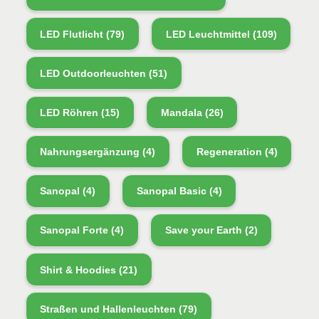
LED Flutlicht
(79)
LED Leuchtmittel
(109)
LED Outdoorleuchten
(51)
LED Röhren
(15)
Mandala
(26)
Nahrungsergänzung
(4)
Regeneration
(4)
Sanopal
(4)
Sanopal Basic
(4)
Sanopal Forte
(4)
Save your Earth
(2)
Shirt & Hoodies
(21)
Straßen und Hallenleuchten
(79)