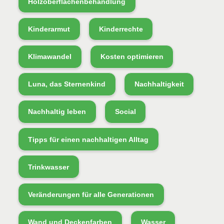
Holzoberflächenbehandlung
Kinderarmut
Kinderrechte
Klimawandel
Kosten optimieren
Luna, das Sternenkind
Nachhaltigkeit
Nachhaltig leben
Social
Tipps für einen nachhaltigen Alltag
Trinkwasser
Veränderungen für alle Generationen
Wand und Deckenfarben
Wasser