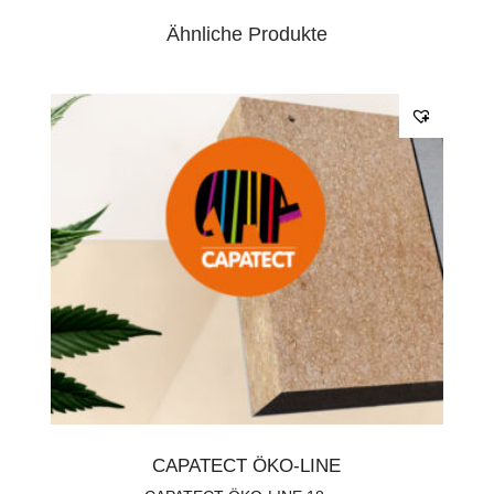
•
mit klassischer Bindefaser
Ähnliche Produkte
•
diffusionsoffen
•
ANWENDUNGSGEBIETE:
•
Fassadendämmung
Stärke:
5 cm
Inhalt/Menge:
19.20 m²
Aufgrund des hohen Volumens müssen die
Transportkosten für Dämmmaterialien separat
angefragt werden und sind im Bestellpreis nicht
enthalten.
CAPATECT ÖKO-LINE