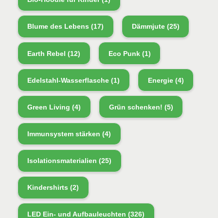
Blume des Lebens
(17)
Dämmjute
(25)
Earth Rebel
(12)
Eco Punk
(1)
Edelstahl-Wasserflasche
(1)
Energie
(4)
Green Living
(4)
Grün schenken!
(5)
Immunsystem stärken
(4)
Isolationsmaterialien
(25)
Kindershirts
(2)
LED Ein- und Aufbauleuchten
(326)