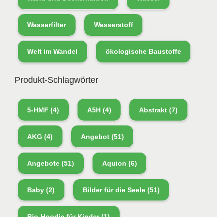
Wasserfilter
Wasserstoff
Welt im Wandel
ökologische Baustoffe
Produkt-Schlagwörter
5-HMF
(4)
A5H
(4)
Abstrakt
(7)
AKG
(4)
Angebot
(51)
Angebote
(51)
Aquion
(6)
Baby
(2)
Bilder für die Seele
(51)
Bio-Hoodie für Kinder
(1)