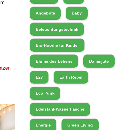
/m
Angebote
Baby
.
Beleuchtungstechnik
Bio-Hoodie für Kinder
Blume des Lebens
Dämmjute
etzen
E27
Earth Rebel
Eco Punk
Edelstahl-Wasserflasche
Energie
Green Living