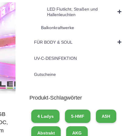
LED Flutlicht, Straßen und
Hallenleuchten
Balkonkraftwerke
FÜR BODY & SOUL
UV-C-DESINFEKTION
Gutscheine
Produkt-Schlagwörter
GB
4 Ladys
5-HMF
A5H
DC,
5m
Abstrakt
AKG