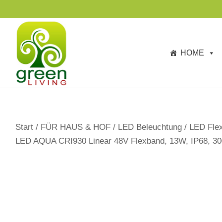
s
p
ri
n
HOME
g
e
n
Start
/
FÜR HAUS & HOF
/
LED Beleuchtung
/
LED Flex
LED AQUA CRI930 Linear 48V Flexband, 13W, IP68, 30