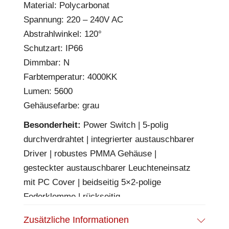
Material: Polycarbonat
Spannung: 220 – 240V AC
Abstrahlwinkel: 120°
Schutzart: IP66
Dimmbar: N
Farbtemperatur: 4000KK
Lumen: 5600
Gehäusefarbe: grau
Besonderheit:
Power Switch | 5-polig
durchverdrahtet | integrierter austauschbarer
Driver | robustes PMMA Gehäuse |
gesteckter austauschbarer Leuchteneinsatz
mit PC Cover | beidseitig 5×2-polige
Federklemme | rückseitig
Anschlussmöglichkeit durch mittig platzierte
Zusätzliche Informationen
Gummitülle | inkl. Federstahl-