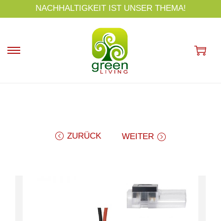
s
NACHHALTIGKEIT IST UNSER THEMA!
p
ri
n
g
e
n
ZURÜCK
WEITER