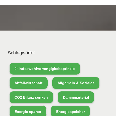
Schlagwörter
#kindeswohlvorrangigkeitsprinzip
Abfallwirtschaft
Allgemein & Soziales
CO2 Bilanz senken
Dämmmarterial
Energie sparen
Energiespeicher