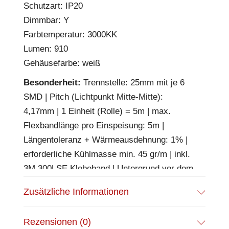
Schutzart: IP20
Dimmbar: Y
Farbtemperatur: 3000KK
Lumen: 910
Gehäusefarbe: weiß
Besonderheit:
Trennstelle: 25mm mit je 6
SMD | Pitch (Lichtpunkt Mitte-Mitte):
4,17mm | 1 Einheit (Rolle) = 5m | max.
Flexbandlänge pro Einspeisung: 5m |
Längentoleranz + Wärmeausdehnung: 1% |
erforderliche Kühlmasse min. 45 gr/m | inkl.
3M 300LSE Klebeband | Untergrund vor dem
Ankleben reinigen und entfetten! Nicht
Zusätzliche Informationen
wieder ablösen! | BESONDERHEIT:
Anschlusskabel beidseitig
Rezensionen (0)