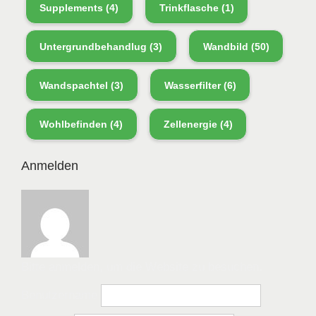
Supplements
(4)
Trinkflasche
(1)
Untergrundbehandlug
(3)
Wandbild
(50)
Wandspachtel
(3)
Wasserfilter
(6)
Wohlbefinden
(4)
Zellenergie
(4)
Anmelden
Bitte anmelden, um die Website zu besuchen.
Benutzername