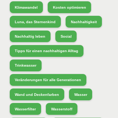
Klimawandel
Kosten optimieren
Luna, das Sternenkind
Nachhaltigkeit
Nachhaltig leben
Social
Tipps für einen nachhaltigen Alltag
Trinkwasser
Veränderungen für alle Generationen
Wand und Deckenfarben
Wasser
Wasserfilter
Wasserstoff