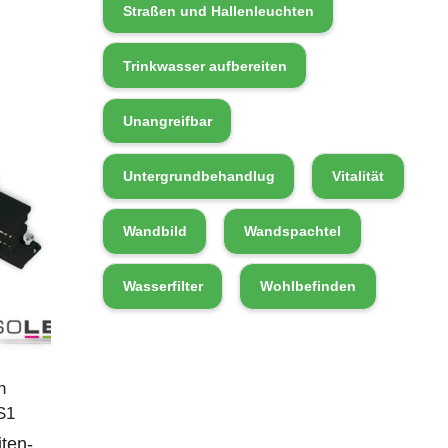
Straßen und Hallenleuchten
Trinkwasser aufbereiten
Unangreifbar
Untergrundbehandlug
Vitalität
Wandbild
Wandspachtel
Wasserfilter
Wohlbefinden
n
S1
ten-