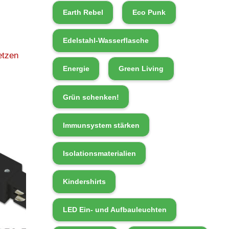
Earth Rebel
Eco Punk
Edelstahl-Wasserflasche
etzen
Energie
Green Living
Grün schenken!
Immunsystem stärken
Isolationsmaterialien
Kindershirts
LED Ein- und Aufbauleuchten