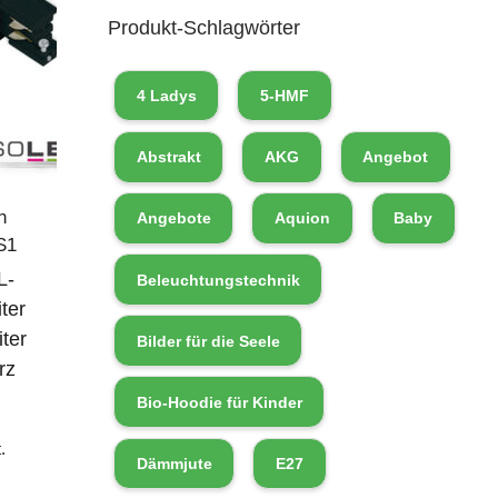
Produkt-Schlagwörter
4 Ladys
5-HMF
Abstrakt
AKG
Angebot
n
Angebote
Aquion
Baby
S1
L-
Beleuchtungstechnik
ter
iter
Bilder für die Seele
rz
Bio-Hoodie für Kinder
.
Dämmjute
E27