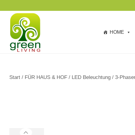
s
p
ri
n
HOME
g
e
n
Start
/
FÜR HAUS & HOF
/
LED Beleuchtung
/
3-Phase