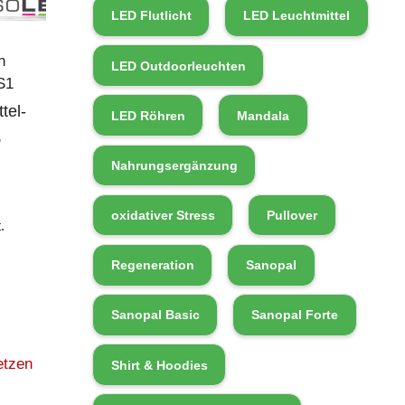
LED Flutlicht
LED Leuchtmittel
n
LED Outdoorleuchten
S1
tel-
LED Röhren
Mandala
,
Nahrungsergänzung
oxidativer Stress
Pullover
.
Regeneration
Sanopal
Sanopal Basic
Sanopal Forte
etzen
Shirt & Hoodies