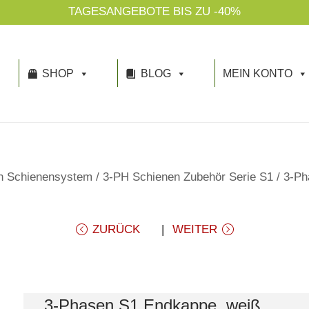
TAGESANGEBOTE BIS ZU -40%
SHOP
BLOG
MEIN KONTO
n Schienensystem
/
3-PH Schienen Zubehör Serie S1
/
3-Ph
ZURÜCK
WEITER
3-Phasen S1 Endkappe, weiß