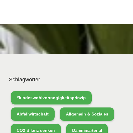
Schlagwörter
#kindeswohlvorrangigkeitsprinzip
Abfallwirtschaft
Allgemein & Soziales
CO2 Bilanz senken
Dämmmarterial