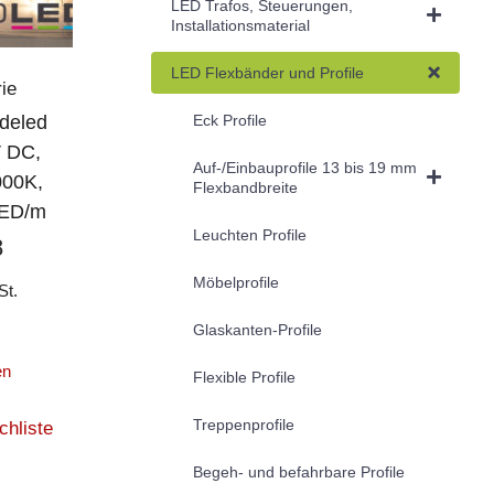
LED Trafos, Steuerungen,
Installationsmaterial
LED Flexbänder und Profile
ie
deled
Eck Profile
V DC,
Auf-/Einbauprofile 13 bis 19 mm
000K,
Flexbandbreite
LED/m
Leuchten Profile
8
Möbelprofile
St.
Glaskanten-Profile
en
Flexible Profile
Treppenprofile
chliste
Begeh- und befahrbare Profile