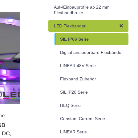
Auf-/Einbauprofile ab 22 mm
Flexbandbreite
LED Flexbänder
SIL IP66 Serie
Digital ansteuerbare Flexbänder
LINEAR 48V Serie
Flexband Zubehör
SIL IP20 Serie
HEQ Serie
ie
Constant Current Serie
GB
LINEAR Serie
V DC,