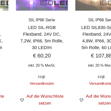
SIL IP66 Serie
SIL IP66 Ser
LED SIL-RGB
LED SIL830-Si
,
Flexband, 24V DC,
Flexband, 24
K,
7,2W, IP66, 5m Rolle,
4,8W, IP66, 3
/m
30 LED/m
5m Rolle, 60 
€
60,20
€
107,8
inkl. 20 % MwSt.
inkl. 20 % Mw
zzgl.
zzgl.
Versandkosten
Versandkost
te
Auf die Wunschliste
Auf die Wuns
setzen
setzen