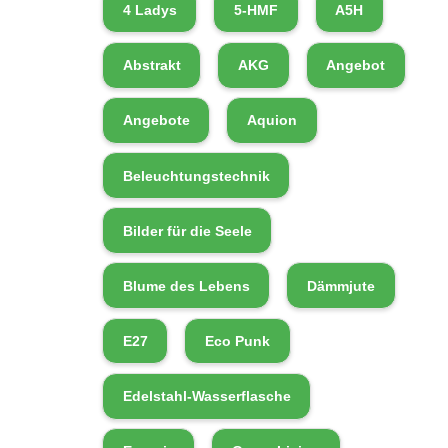
4 Ladys
5-HMF
A5H
Abstrakt
AKG
Angebot
Angebote
Aquion
Beleuchtungstechnik
Bilder für die Seele
Blume des Lebens
Dämmjute
E27
Eco Punk
Edelstahl-Wasserflasche