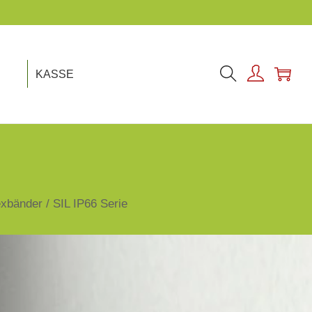
KASSE
exbänder
/
SIL IP66 Serie