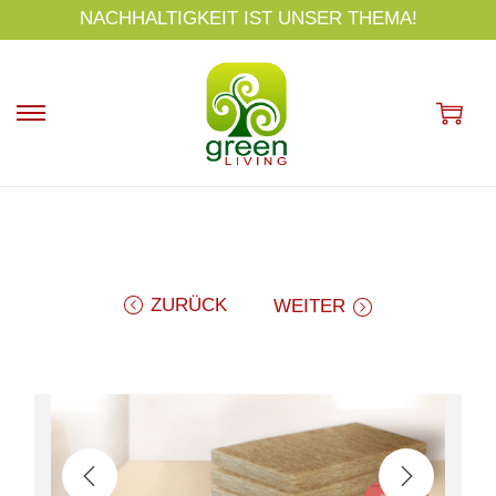
s
NACHHALTIGKEIT IST UNSER THEMA!
p
ri
n
g
e
n
ZURÜCK
WEITER