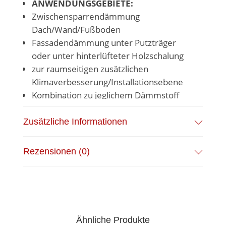
ANWENDUNGSGEBIETE:
Zwischensparrendämmung
Dach/Wand/Fußboden
Fassadendämmung unter Putzträger
oder unter hinterlüfteter Holzschalung
zur raumseitigen zusätzlichen
Klimaverbesserung/Installationsebene
Kombination zu jeglichem Dämmstoff
Standardgröße: 1200 x 600 mm
Zusätzliche Informationen
Ab 10 Paketen in einer Stärke kann man –
ohne Aufpreis – eine
beliebige
Rezensionen (0)
Breite
zwischen 40cm und
120cm
wünschen
.
Ähnliche Produkte