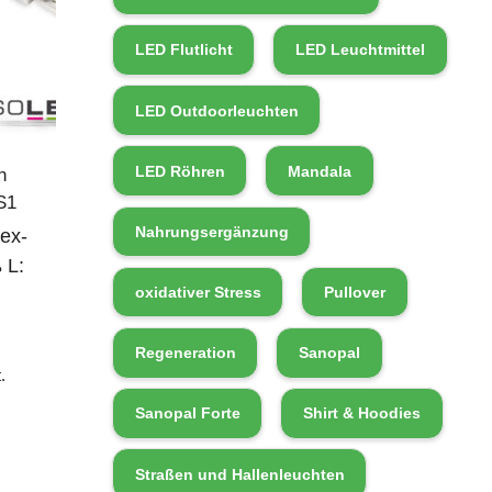
LED Flutlicht
LED Leuchtmittel
LED Outdoorleuchten
LED Röhren
Mandala
n
S1
Nahrungsergänzung
ex-
 L:
oxidativer Stress
Pullover
Regeneration
Sanopal
.
Sanopal Forte
Shirt & Hoodies
Straßen und Hallenleuchten