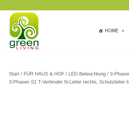
s
p
ri
n
HOME
g
e
n
Start
/
FÜR HAUS & HOF
/
LED Beleuchtung
/
3-Phase
3-Phasen S1 T-Verbinder N-Leiter rechts, Schutzleiter 