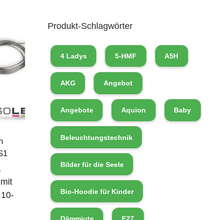
Produkt-Schlagwörter
4 Ladys
5-HMF
A5H
AKG
Angebot
Angebote
Aquion
Baby
Beleuchtungstechnik
n
S1
Bilder für die Seele
1
mit
Bio-Hoodie für Kinder
 10-
Dämmjute
E27