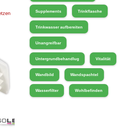
Supplements
Trinkflasche
etzen
Trinkwasser aufbereiten
Unangreifbar
Untergrundbehandlug
Vitalität
Wandbild
Wandspachtel
Wasserfilter
Wohlbefinden