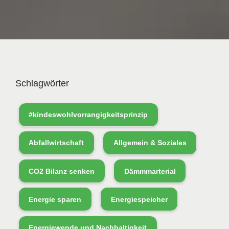
Schlagwörter
#kindeswohlvorrangigkeitsprinzip
Abfallwirtschaft
Allgemein & Soziales
CO2 Bilanz senken
Dämmmarterial
Energie sparen
Energiespeicher
Energiewende und Nachhaltigkeit