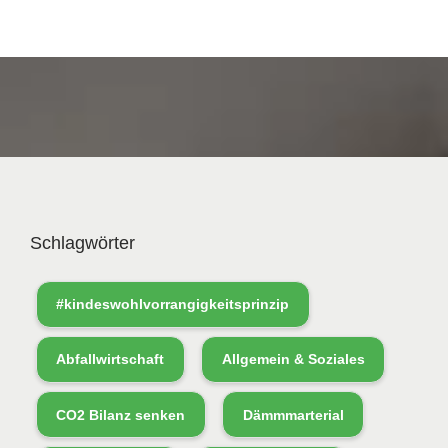
Schlagwörter
#kindeswohlvorrangigkeitsprinzip
Abfallwirtschaft
Allgemein & Soziales
CO2 Bilanz senken
Dämmmarterial