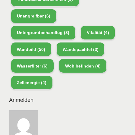
Unangreifbar
(6)
Untergrundbehandlug
(3)
Vitalität
(4)
Wandbild
(50)
Wandspachtel
(3)
Wasserfilter
(6)
Wohlbefinden
(4)
Zellenergie
(4)
Anmelden