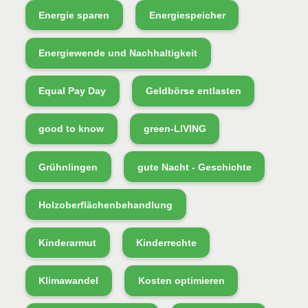
Energie sparen
Energiespeicher
Energiewende und Nachhaltigkeit
Equal Pay Day
Geldbörse entlasten
good to know
green-LIVING
Grühnlingen
gute Nacht - Geschichte
Holzoberflächenbehandlung
Kinderarmut
Kinderrechte
Klimawandel
Kosten optimieren