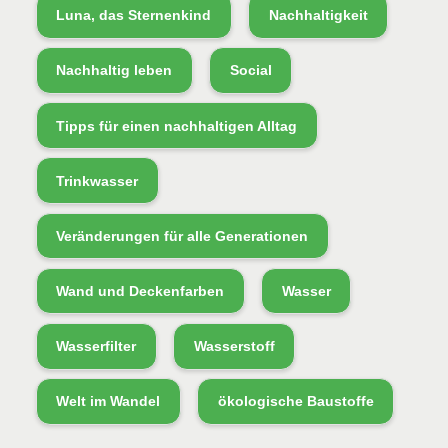
Luna, das Sternenkind
Nachhaltigkeit
Nachhaltig leben
Social
Tipps für einen nachhaltigen Alltag
Trinkwasser
Veränderungen für alle Generationen
Wand und Deckenfarben
Wasser
Wasserfilter
Wasserstoff
Welt im Wandel
ökologische Baustoffe