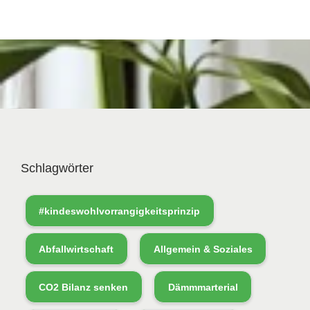
Schlagwörter
#kindeswohlvorrangigkeitsprinzip
Abfallwirtschaft
Allgemein & Soziales
CO2 Bilanz senken
Dämmmarterial