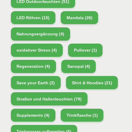
LED Outdoorleuchten
(51)
LED Röhren
(15)
Mandala
(26)
Nahrungsergänzung
(4)
oxidativer Stress
(4)
Pullover
(1)
Regeneration
(4)
Sanopal
(4)
Save your Earth
(2)
Shirt & Hoodies
(21)
Straßen und Hallenleuchten
(79)
Supplements
(4)
Trinkflasche
(1)
Trinkwasser aufbereiten
(6)