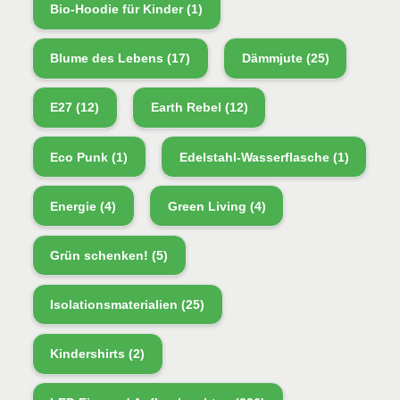
Bio-Hoodie für Kinder
(1)
Blume des Lebens
(17)
Dämmjute
(25)
E27
(12)
Earth Rebel
(12)
Eco Punk
(1)
Edelstahl-Wasserflasche
(1)
Energie
(4)
Green Living
(4)
Grün schenken!
(5)
Isolationsmaterialien
(25)
Kindershirts
(2)