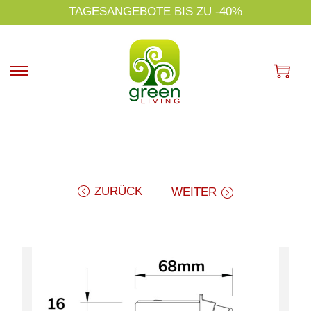
s
TAGESANGEBOTE BIS ZU -40%
p
ri
n
g
e
n
ZURÜCK
WEITER