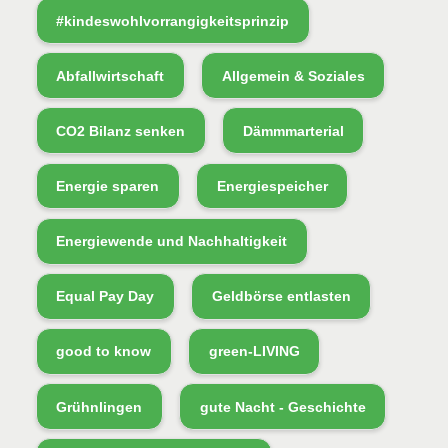
#kindeswohlvorrangigkeitsprinzip
Abfallwirtschaft
Allgemein & Soziales
CO2 Bilanz senken
Dämmmarterial
Energie sparen
Energiespeicher
Energiewende und Nachhaltigkeit
Equal Pay Day
Geldbörse entlasten
good to know
green-LIVING
Grühnlingen
gute Nacht - Geschichte