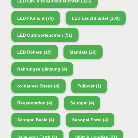
LED Ein- und Aufbauleuchten
(326)
LED Flutlicht
(79)
LED Leuchtmittel
(109)
LED Outdoorleuchten
(51)
LED Röhren
(15)
Mandala
(26)
Nahrungsergänzung
(4)
oxidativer Stress
(4)
Pullover
(1)
Regeneration
(4)
Sanopal
(4)
Sanopal Basic
(4)
Sanopal Forte
(4)
Save your Earth
(2)
Shirt & Hoodies
(21)