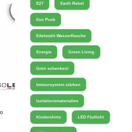
E27
Earth Rebel
Eco Punk
Edelstahl-Wasserflasche
Energie
Green Living
Grün schenken!
Immunsystem stärken
Isolationsmaterialien
ro
Kindershirts
LED Flutlicht