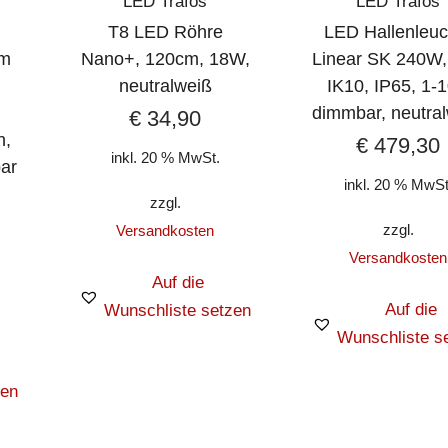
LED Trafos
LED Trafos
T8 LED Röhre
LED Hallenleuc
cm
Nano+, 120cm, 18W,
Linear SK 240W,
,
neutralweiß
IK10, IP65, 1-
dimmbar, neutra
€
34,90
h,
€
479,30
inkl. 20 % MwSt.
ar
inkl. 20 % MwSt
zzgl.
zzgl.
Versandkosten
Versandkosten
Auf die
Auf die
Wunschliste setzen
Wunschliste s
zen