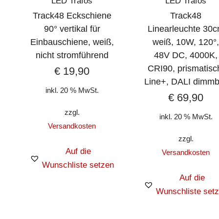
LED Trafos
LED Trafos
Track48 Eckschiene
Track48
90° vertikal für
Linearleuchte 30
Einbauschiene, weiß,
weiß, 10W, 120°
nicht stromführend
48V DC, 4000K,
CRI90, prismatisc
€
19,90
Line+, DALI dimmb
inkl. 20 % MwSt.
€
69,90
zzgl.
inkl. 20 % MwSt.
Versandkosten
zzgl.
Auf die
Versandkosten
Wunschliste setzen
Auf die
Wunschliste set