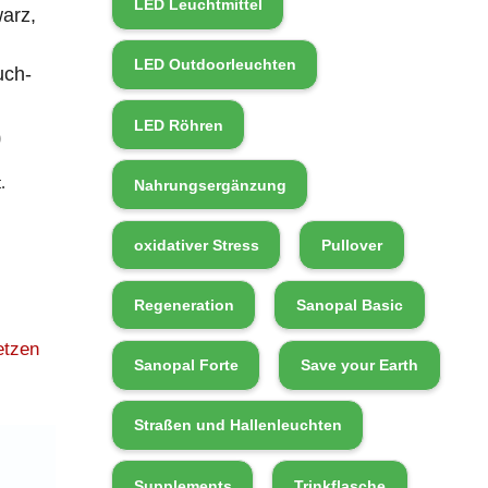
LED Leuchtmittel
arz,
LED Outdoorleuchten
uch-
LED Röhren
0
.
Nahrungsergänzung
oxidativer Stress
Pullover
Regeneration
Sanopal Basic
etzen
Sanopal Forte
Save your Earth
Straßen und Hallenleuchten
Supplements
Trinkflasche