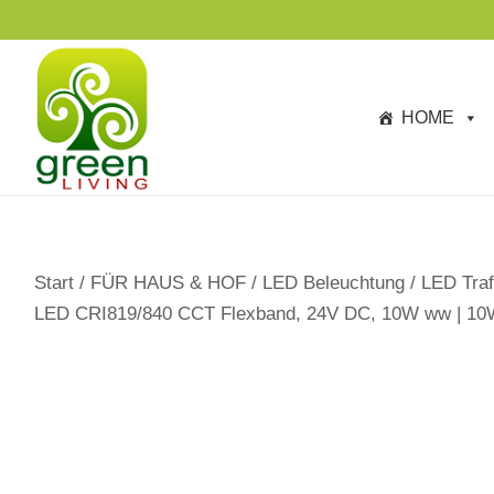
s
TAGESANGEBOTE BIS Z
p
ri
n
HOME
g
e
n
Start
/
FÜR HAUS & HOF
/
LED Beleuchtung
/
LED Traf
LED CRI819/840 CCT Flexband, 24V DC, 10W ww | 10W