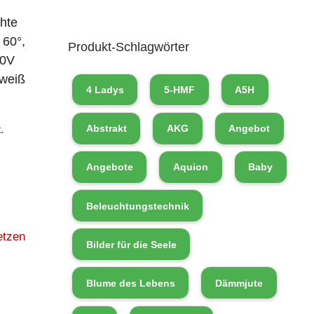
hte
 60°,
Produkt-Schlagwörter
10V
lweiß
4 Ladys
5-HMF
A5H
Abstrakt
AKG
Angebot
.
Angebote
Aquion
Baby
Beleuchtungstechnik
etzen
Bilder für die Seele
Blume des Lebens
Dämmjute