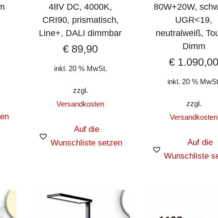
cm
48V DC, 4000K,
80W+20W, schw
CRI90, prismatisch,
UGR<19,
Line+, DALI dimmbar
neutralweiß, To
Dimm
€
89,90
€
1.090,0
inkl. 20 % MwSt.
inkl. 20 % MwSt
zzgl.
zzgl.
Versandkosten
zen
Versandkosten
Auf die
Auf die
Wunschliste setzen
Wunschliste s