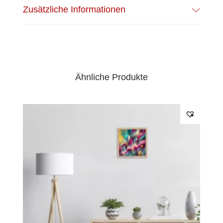
Ankleben reinigen und entfetten! Nicht
Zusätzliche Informationen
wieder ablösen! | BESONDERHEIT:
Anschlusskabel einseitig
EPREL Datenblatt:
Datenblatt
Ähnliche Produkte