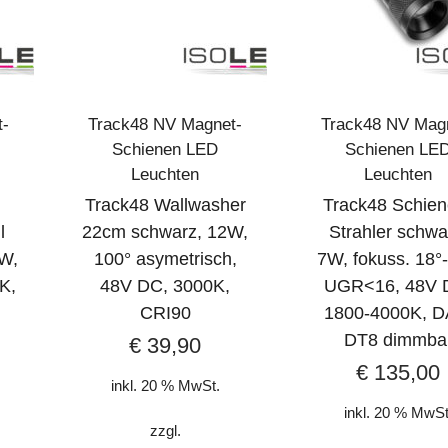
t-
Track48 NV Magnet-
Track48 NV Mag
Schienen LED
Schienen LE
Leuchten
Leuchten
Track48 Wallwasher
Track48 Schien
l
22cm schwarz, 12W,
Strahler schwa
W,
100° asymetrisch,
7W, fokuss. 18°-
K,
48V DC, 3000K,
UGR<16, 48V 
CRI90
1800-4000K, D
DT8 dimmba
€
39,90
€
135,00
inkl. 20 % MwSt.
inkl. 20 % MwSt
zzgl.