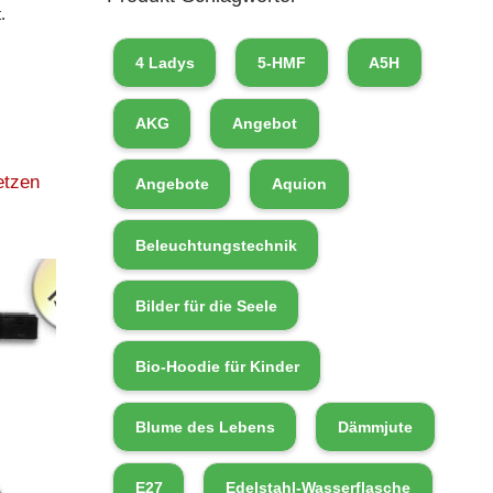
.
4 Ladys
5-HMF
A5H
AKG
Angebot
etzen
Angebote
Aquion
Beleuchtungstechnik
Bilder für die Seele
Bio-Hoodie für Kinder
Blume des Lebens
Dämmjute
E27
Edelstahl-Wasserflasche