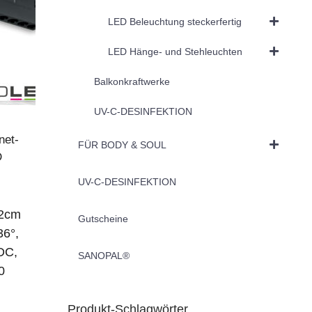
LED Beleuchtung steckerfertig
LED Hänge- und Stehleuchten
Balkonkraftwerke
UV-C-DESINFEKTION
net-
FÜR BODY & SOUL
D
UV-C-DESINFEKTION
22cm
Gutscheine
36°,
DC,
SANOPAL®
0
Produkt-Schlagwörter