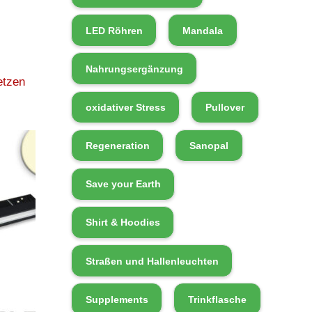
LED Röhren
Mandala
Nahrungsergänzung
etzen
oxidativer Stress
Pullover
Regeneration
Sanopal
Save your Earth
Shirt & Hoodies
Straßen und Hallenleuchten
Supplements
Trinkflasche