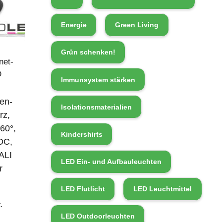
Energie
Green Living
Grün schenken!
net-
D
Immunsystem stärken
en-
Isolationsmaterialien
rz,
60°,
Kindershirts
DC,
ALI
LED Ein- und Aufbauleuchten
r
LED Flutlicht
LED Leuchtmittel
.
LED Outdoorleuchten