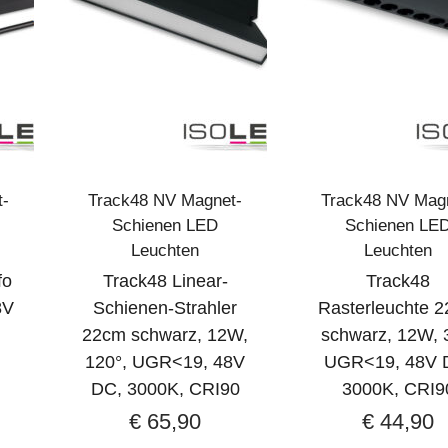
t-
Track48 NV Magnet-
Track48 NV Mag
Schienen LED
Schienen LE
Leuchten
Leuchten
fo
Track48 Linear-
Track48
8V
Schienen-Strahler
Rasterleuchte 
22cm schwarz, 12W,
schwarz, 12W, 
120°, UGR<19, 48V
UGR<19, 48V 
DC, 3000K, CRI90
3000K, CRI9
€
65,90
€
44,90