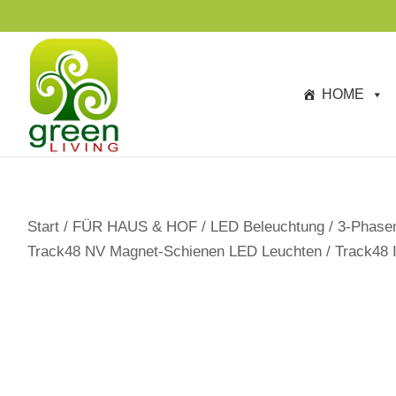
s
p
ri
n
HOME
g
e
n
Start
/
FÜR HAUS & HOF
/
LED Beleuchtung
/
3-Phase
Track48 NV Magnet-Schienen LED Leuchten
/
Track48 