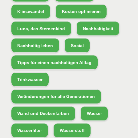
Klimawandel
Kosten optimieren
Luna, das Sternenkind
Nachhaltigkeit
Nachhaltig leben
Social
Tipps für einen nachhaltigen Alltag
Trinkwasser
Veränderungen für alle Generationen
Wand und Deckenfarben
Wasser
Wasserfilter
Wasserstoff