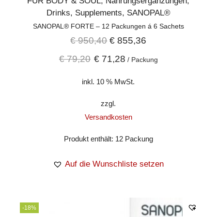
FÜR BODY & SOUL
,
Nahrungsergänzungen
,
Drinks
,
Supplements
,
SANOPAL®
SANOPAL® FORTE – 12 Packungen á 6 Sachets
€
950,40
€
855,36
€
79,20
€
71,28
/
Packung
inkl. 10 % MwSt.
zzgl.
Versandkosten
Produkt enthält: 12
Packung
Auf die Wunschliste setzen
-18%