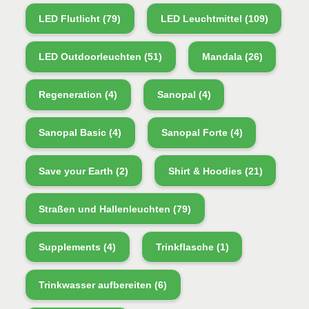
LED Flutlicht
(79)
LED Leuchtmittel
(109)
LED Outdoorleuchten
(51)
Mandala
(26)
Regeneration
(4)
Sanopal
(4)
Sanopal Basic
(4)
Sanopal Forte
(4)
Save your Earth
(2)
Shirt & Hoodies
(21)
Straßen und Hallenleuchten
(79)
Supplements
(4)
Trinkflasche
(1)
Trinkwasser aufbereiten
(6)