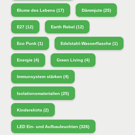
Blume des Lebens
(17)
Dämmjute
(25)
E27
(12)
Earth Rebel
(12)
Eco Punk
(1)
Edelstahl-Wasserflasche
(1)
Energie
(4)
Green Living
(4)
Immunsystem stärken
(4)
Isolationsmaterialien
(25)
Kindershirts
(2)
LED Ein- und Aufbauleuchten
(326)