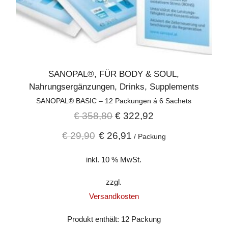
SANOPAL®
,
FÜR BODY & SOUL
,
Nahrungsergänzungen
,
Drinks
,
Supplements
SANOPAL® BASIC – 12 Packungen á 6 Sachets
€
358,80
€
322,92
€
29,90
€
26,91
/
Packung
inkl. 10 % MwSt.
zzgl.
Versandkosten
Produkt enthält: 12
Packung