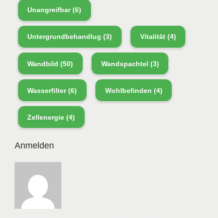
Unangreifbar
(6)
Untergrundbehandlug
(3)
Vitalität
(4)
Wandbild
(50)
Wandspachtel
(3)
Wasserfilter
(6)
Wohlbefinden
(4)
Zellenergie
(4)
Anmelden
Bitte anmelden, um die Website zu besuchen.