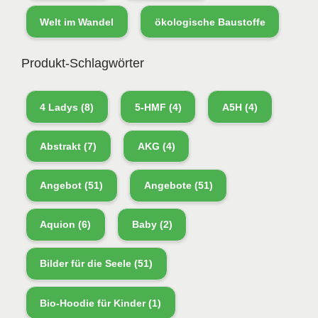
Welt im Wandel
ökologische Baustoffe
Produkt-Schlagwörter
4 Ladys
(8)
5-HMF
(4)
A5H
(4)
Abstrakt
(7)
AKG
(4)
Angebot
(51)
Angebote
(51)
Aquion
(6)
Baby
(2)
Bilder für die Seele
(51)
Bio-Hoodie für Kinder
(1)