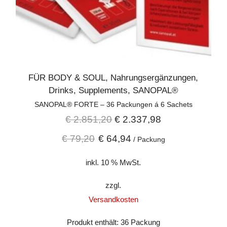
FÜR BODY & SOUL
,
Nahrungsergänzungen
,
Drinks
,
Supplements
,
SANOPAL®
SANOPAL® FORTE – 36 Packungen á 6 Sachets
€
2.851,20
€
2.337,98
€
79,20
€
64,94
/
Packung
inkl. 10 % MwSt.
zzgl.
Versandkosten
Produkt enthält: 36
Packung