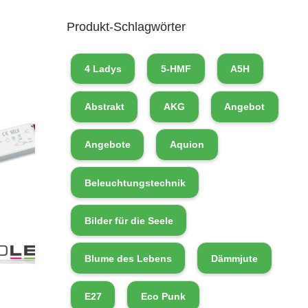
Produkt-Schlagwörter
4 Ladys
5-HMF
A5H
Abstrakt
AKG
Angebot
Angebote
Aquion
Beleuchtungstechnik
Bilder für die Seele
Blume des Lebens
Dämmjute
E27
Eco Punk