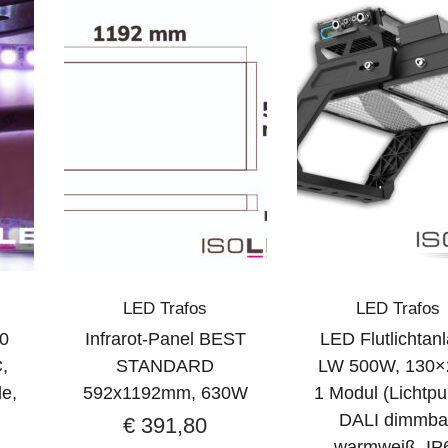
LED Trafos
LED Trafos
0
Infrarot-Panel BEST
LED Flutlichtan
,
STANDARD
LW 500W, 130×
e,
592x1192mm, 630W
1 Modul (Lichtpu
DALI dimmba
€
391,80
warmweiß, IP