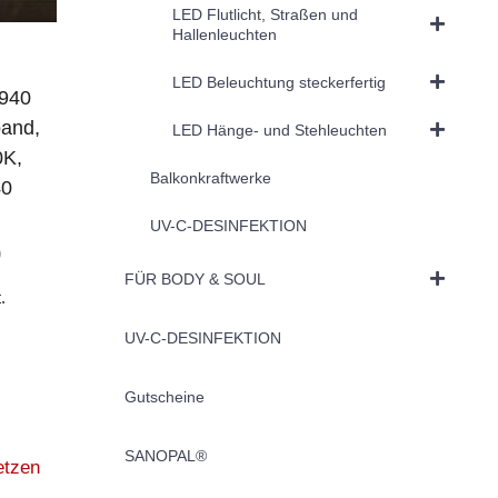
LED Flutlicht, Straßen und
Hallenleuchten
LED Beleuchtung steckerfertig
940
band,
LED Hänge- und Stehleuchten
0K,
Balkonkraftwerke
40
UV-C-DESINFEKTION
0
FÜR BODY & SOUL
.
UV-C-DESINFEKTION
Gutscheine
SANOPAL®
etzen