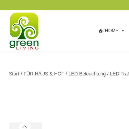
s
p
ri
n
HOME
g
e
n
Start
/
FÜR HAUS & HOF
/
LED Beleuchtung
/
LED Traf