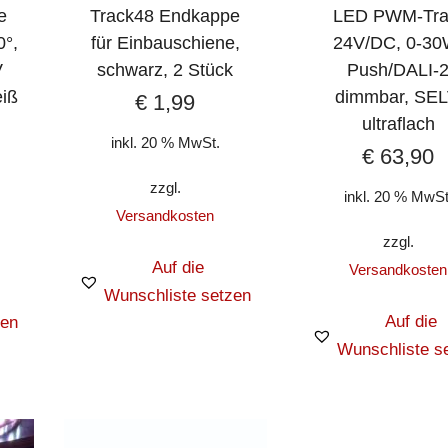
e
Track48 Endkappe
LED PWM-Tra
0°,
für Einbauschiene,
24V/DC, 0-30
V
schwarz, 2 Stück
Push/DALI-
eiß
dimmbar, SEL
€
1,99
ultraflach
inkl. 20 % MwSt.
€
63,90
zzgl.
inkl. 20 % MwSt
Versandkosten
zzgl.
Auf die
Versandkosten
Wunschliste setzen
Auf die
zen
Wunschliste s