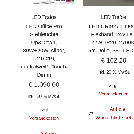
LED Trafos
LED Trafos
LED Office Pro
LED CRI927 Linea
Stehleuchte
Flexband, 24V DC
Up&Down,
22W, IP20, 2700K
80W+20W, silber,
5m Rolle, 350 LED
UGR<19,
€
162,20
neutralweiß, Touch-
inkl. 20 % MwSt.
Dimm
€
1.090,00
zzgl.
Versandkosten
inkl. 20 % MwSt.
Auf die
zzgl.
Wunschliste set
Versandkosten
Auf die