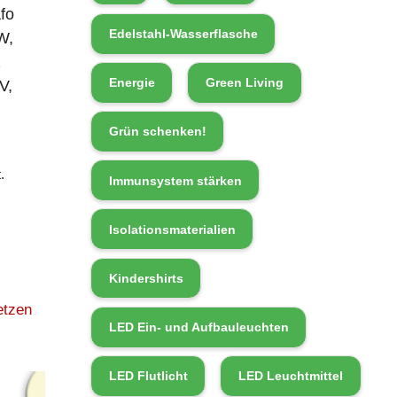
fo
Edelstahl-Wasserflasche
W,
2
Energie
Green Living
V,
Grün schenken!
.
Immunsystem stärken
Isolationsmaterialien
Kindershirts
etzen
LED Ein- und Aufbauleuchten
LED Flutlicht
LED Leuchtmittel