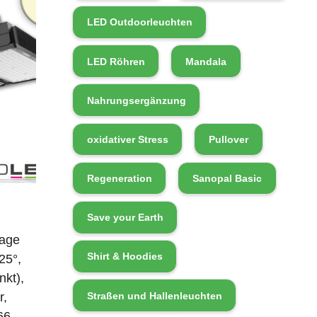
LED Outdoorleuchten
LED Röhren
Mandala
Nahrungsergänzung
oxidativer Stress
Pullover
Regeneration
Sanopal Basic
Save your Earth
lage
Shirt & Hoodies
25°,
nkt),
Straßen und Hallenleuchten
r,
66