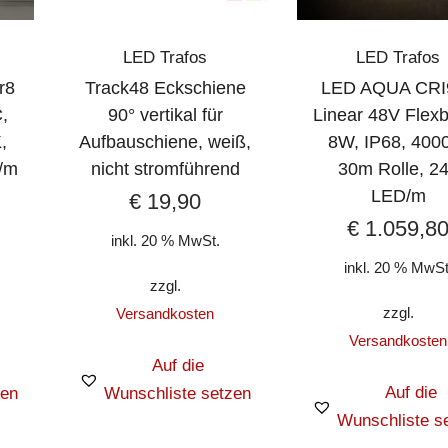
LED Trafos
LED Trafos
r8
Track48 Eckschiene
LED AQUA CRI
,
90° vertikal für
Linear 48V Flex
,
Aufbauschiene, weiß,
8W, IP68, 400
/m
nicht stromführend
30m Rolle, 2
LED/m
€
19,90
€
1.059,8
inkl. 20 % MwSt.
inkl. 20 % MwSt
zzgl.
zzgl.
Versandkosten
Versandkosten
Auf die
Auf die
zen
Wunschliste setzen
Wunschliste s