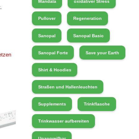
Mandala
oxidativer Stress
.
Pullover
Regeneration
Sanopal
Sanopal Basic
Sanopal Forte
Save your Earth
etzen
Shirt & Hoodies
Straßen und Hallenleuchten
Supplements
Trinkflasche
Trinkwasser aufbereiten
Unangreifbar