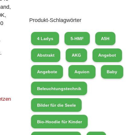
band,
0K,
Produkt-Schlagwörter
40
4 Ladys
5-HMF
A5H
0
.
Abstrakt
AKG
Angebot
Angebote
Aquion
Baby
Beleuchtungstechnik
etzen
Bilder für die Seele
Bio-Hoodie für Kinder