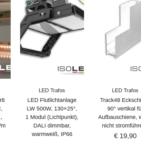
LED Trafos
LED Trafos
r8
LED Flutlichtanlage
Track48 Ecksch
,
LW 500W, 130×25°,
90° vertikal f
,
1 Modul (Lichtpunkt),
Aufbauschiene, 
/m
DALI dimmbar,
nicht stromführ
warmweiß, IP66
€
19,90