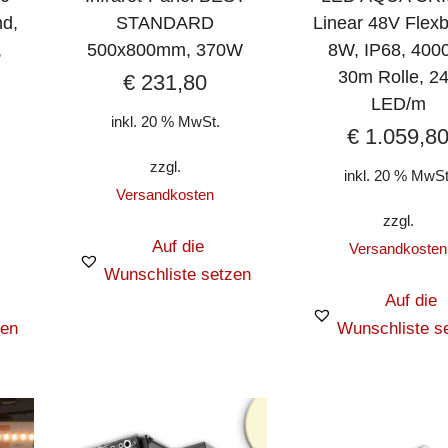
nd,
STANDARD
Linear 48V Flex
,
500x800mm, 370W
8W, IP68, 400
30m Rolle, 2
€
231,80
LED/m
inkl. 20 % MwSt.
€
1.059,8
zzgl.
inkl. 20 % MwSt
Versandkosten
zzgl.
Auf die
Versandkosten
Wunschliste setzen
Auf die
zen
Wunschliste s