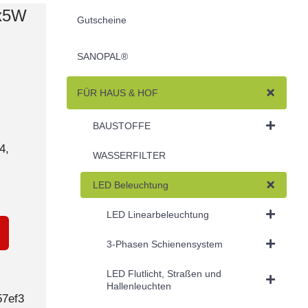
2x5W
Gutscheine
SANOPAL®
FÜR HAUS & HOF
BAUSTOFFE
4,
WASSERFILTER
LED Beleuchtung
LED Linearbeleuchtung
3-Phasen Schienensystem
LED Flutlicht, Straßen und
Hallenleuchten
57ef3