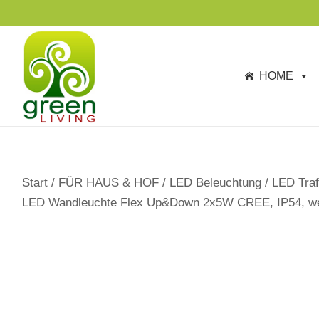
s
p
ri
n
HOME
g
e
n
Start
/
FÜR HAUS & HOF
/
LED Beleuchtung
/
LED Traf
LED Wandleuchte Flex Up&Down 2x5W CREE, IP54, w