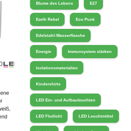
Blume des Lebens
E27
Earth Rebel
Eco Punk
Edelstahl-Wasserflasche
Energie
Immunsystem stärken
Isolationsmaterialien
Kindershirts
iene
LED Ein- und Aufbauleuchten
ür
weiß,
end
LED Flutlicht
LED Leuchtmittel